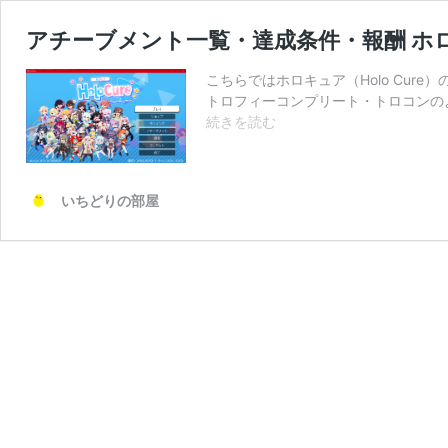
アチーブメント一覧・達成条件・報酬 ホロキュ
こちらではホロキュア（Holo Cu
トロフィーコンプリート・トロコンの
ア
続きを読む
チ
ー
ブ
いちどりの部屋
メ
ン
ト
一
覧・
達
成
条
件・
報
酬
ホ