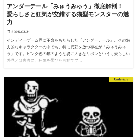
アンダーテール「みゅうみゅう」徹底解剖！
愛らしさと狂気が交錯する猫型モンスターの魅
力
2025.03.31
インディーゲーム界に革命をもたらした『アンダーテール』。その魅
力的なキャラクターの中でも、特に異彩を放つ存在が「みゅうみゅ
う」です。ピンク色の猫のような姿に大きなリボンという可愛らしい
外見とは裏腹に、狂気を帯びた言動でプ…
Undertale