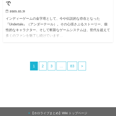
で
2025.03.31
インディーゲームの金字塔として、今や伝説的な存在となった
『Undertale』（アンダーテール）。その心揺さぶるストーリー、個
性的なキャラクター、そして斬新なゲームシステムは、世代を超えて
多くのファンを魅了し続けています…
1
2
3
…
83
>
【ホロライブまとめ】Wiki トップページ