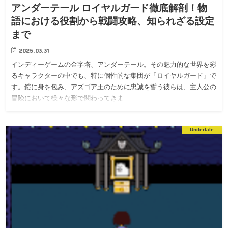
アンダーテール ロイヤルガード徹底解剖！物
語における役割から戦闘攻略、知られざる設定
まで
2025.03.31
インディーゲームの金字塔、アンダーテール。その魅力的な世界を彩
るキャラクターの中でも、特に個性的な集団が「ロイヤルガード」で
す。鎧に身を包み、アズゴア王のために忠誠を誓う彼らは、主人公の
冒険において様々な形で関わってきま…
Undertale