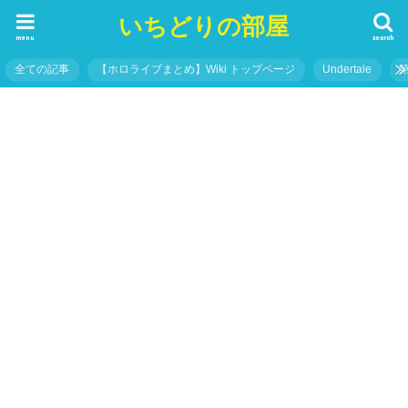
いちどりの部屋
menu
search
全ての記事
【ホロライブまとめ】Wiki トップページ
Undertale
ve）
ホロライブ（Hololive）
ホロキュア攻略Wiki – トップページ
6