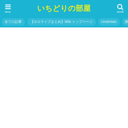
いちどりの部屋
menu
search
全ての記事
【ホロライブまとめ】Wiki トップページ
Undertale
ホロライブ（Hololive）
ホロキュア攻略Wiki – トップページ
60 