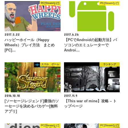
PC[Steamなど]
PC[Steamなど]
2017.5.22
2017.6.26
ハッピーホイール（Happy
【PCでAndroidの起動方法】パ
Wheels）プレイ方法 まとめ
ソコンのエミュレーターで
[PC]…
Androi…
スマホ ゲーム
ランキング
2016.10.18
2017.11.9
[ソーセージレジェンド]最強のソ
【This war of mine】攻略 – ト
ーセージを決めるバカゲー[無料
ップページ
アプリ]
PC[Steamなど]
PC[Steamなど]