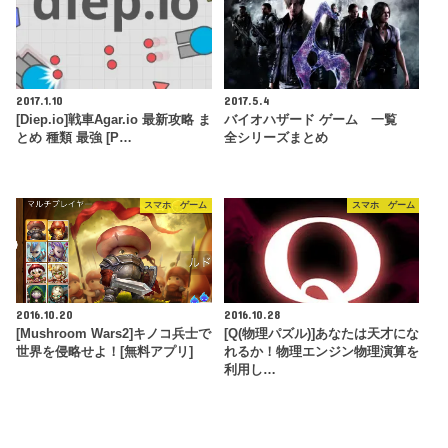
2017.1.10
2017.5.4
[Diep.io]戦車Agar.io 最新攻略 ま
バイオハザード ゲーム 一覧
とめ 種類 最強 [P…
全シリーズまとめ
スマホ ゲーム
スマホ ゲーム
2016.10.20
2016.10.28
[Mushroom Wars2]キノコ兵士で
[Q(物理パズル)]あなたは天才にな
世界を侵略せよ！[無料アプリ]
れるか！物理エンジン物理演算を
利用し…