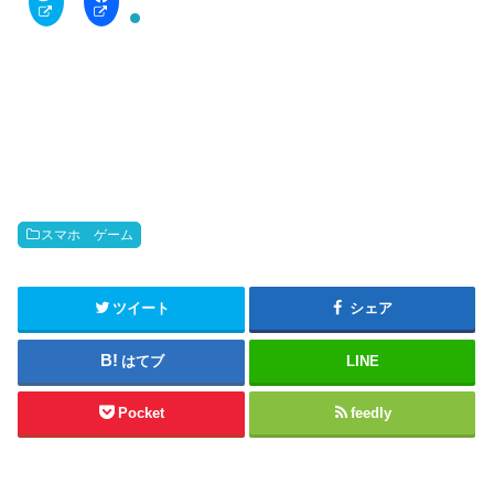
l
a
i
c
c
e
k
b
t
o
o
o
s
k
h
で
a
共
r
有
e
す
o
る
n
に
T
は
w
ク
i
リ
t
ッ
スマホ ゲーム
t
ク
e
し
r
て
(
く
新
だ
ツイート
シェア
し
さ
い
い
ウ
(
はてブ
LINE
ィ
新
ン
し
ド
い
ウ
ウ
Pocket
feedly
で
ィ
開
ン
き
ド
ま
ウ
す
で
)
開