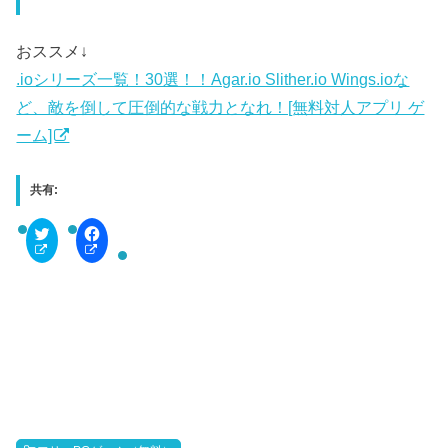
おススメ↓
.ioシリーズ一覧！30選！！Agar.io Slither.io Wings.ioな
ど、敵を倒して圧倒的な戦力となれ！[無料対人アプリ ゲ
ーム]
共有:
C
F
l
a
i
c
c
e
k
b
t
o
o
o
s
k
h
で
a
共
r
有
e
す
o
る
n
に
T
は
w
ク
i
リ