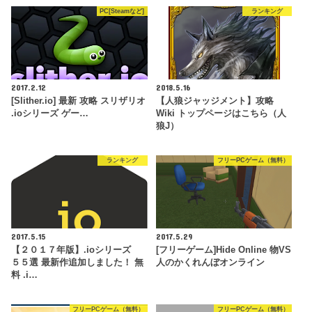
PC[Steamなど]
ランキング
2017.2.12
2018.5.16
[Slither.io] 最新 攻略 スリザリオ
【人狼ジャッジメント】攻略
.ioシリーズ ゲー…
Wiki トップページはこちら（人
狼J）
ランキング
フリーPCゲーム（無料）
2017.5.15
2017.5.29
【２０１７年版】.ioシリーズ
[フリーゲーム]Hide Online 物VS
５５選 最新作追加しました！ 無
人のかくれんぼオンライン
料 .i…
フリーPCゲーム（無料）
フリーPCゲーム（無料）