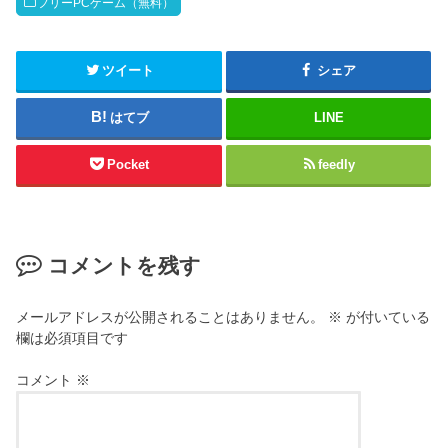
t
ッ
フリーPCゲーム（無料）
t
ク
e
し
r
て
(
く
新
だ
ツイート
シェア
し
さ
い
い
ウ
(
はてブ
LINE
ィ
新
ン
し
ド
い
ウ
ウ
Pocket
feedly
で
ィ
開
ン
き
ド
ま
ウ
す
で
)
開
き
コメントを残す
ま
す
)
メールアドレスが公開されることはありません。
※
が付いている
欄は必須項目です
コメント
※