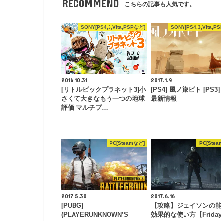
RECOMMEND
こちらの記事も人気です。
SONY[PS4,3,Vita,PSPなど]
SONY[PS4,3,Vita,P
2016.10.31
2017.1.9
[リトルビックプラネット3]小
[PS4] 風ノ旅ビト [PS3
さくて大きなもう一つの地球
最新情報
評価 マルチプ…
PC[Steamなど]
PC[Ste
2017.5.30
2017.6.16
[PUBG]
【攻略】ジェイソンの
(PLAYERUNKNOWN’S
効果的な使い方【Friday 