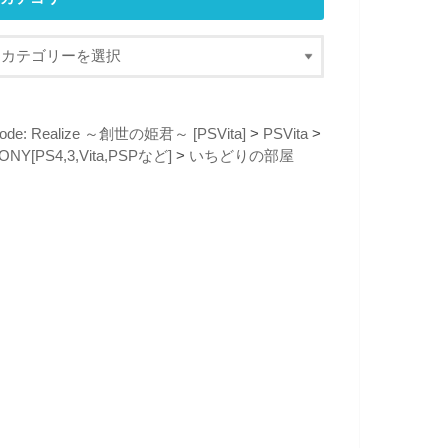
ode: Realize ～創世の姫君～ [PSVita]
>
PSVita
>
ONY[PS4,3,Vita,PSPなど]
>
いちどりの部屋