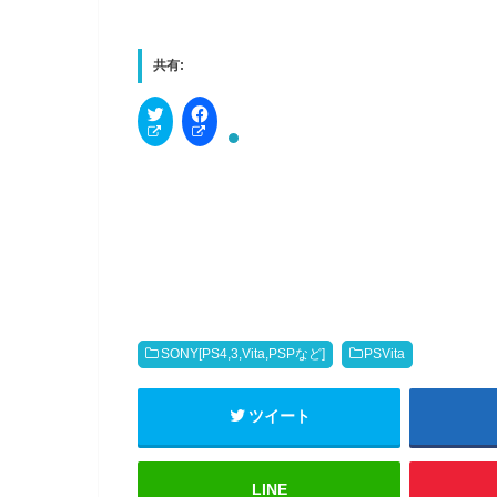
共有:
C
F
l
a
i
c
c
e
k
b
t
o
o
o
s
k
h
で
a
共
r
有
e
す
o
る
n
に
T
は
w
ク
i
リ
t
ッ
SONY[PS4,3,Vita,PSPなど]
PSVita
t
ク
e
し
r
て
(
く
ツイート
新
だ
し
さ
い
い
ウ
(
ィ
新
LINE