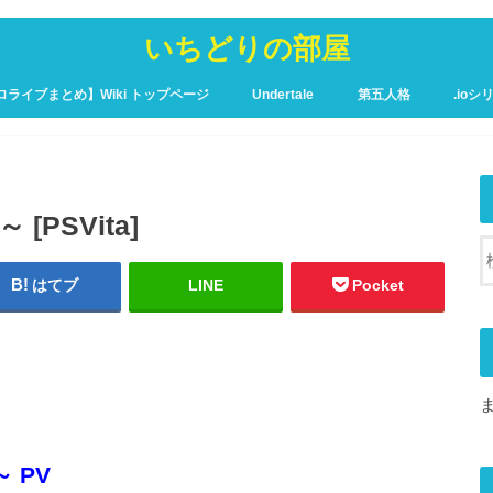
いちどりの部屋
ロライブまとめ】Wiki トップページ
Undertale
第五人格
.ioシ
ュア攻略Wiki – トップページ
 [PSVita]
はてブ
LINE
Pocket
～ PV