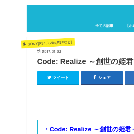
全ての記事
【ホ
ホロキ
SONY[PS4,3,Vita,PSPなど]
2017.01.03
Code: Realize ～創世の姫君～
ツイート
シェア
・Code: Realize ～創世の姫君