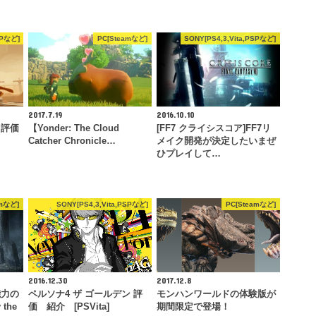
SPなど]
PC[Steamなど]
SONY[PS4,3,Vita,PSPなど]
2017.7.19
2016.10.10
] 評価
【Yonder: The Cloud
[FF7 クライシスコア]FF7リ
Catcher Chronicle…
メイク開発が決定したいまぜ
ひプレイして…
amなど]
SONY[PS4,3,Vita,PSPなど]
PC[Steamなど]
2016.12.30
2017.12.8
能力の
ペルソナ4 ザ ゴールデン 評
モンハンワールドの体験版が
the
価 紹介 [PSVita]
期間限定で登場！