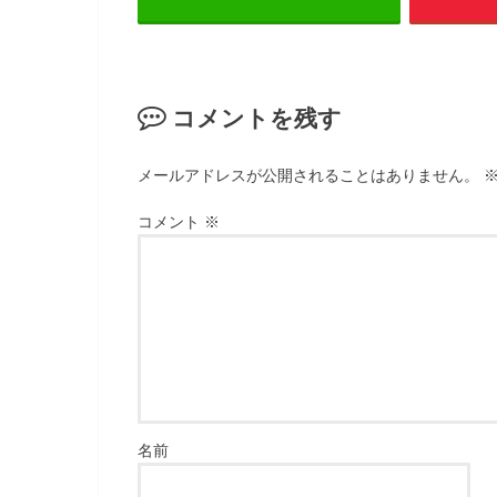
ン
し
ド
い
ウ
ウ
で
ィ
開
ン
き
ド
ま
ウ
す
で
コメントを残す
)
開
き
ま
す
)
メールアドレスが公開されることはありません。
コメント
※
名前