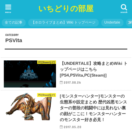
いちどりの部屋
menu
search
全ての記事
【ホロライブまとめ】Wiki トップページ
Undertale
PSVita
PC[Steamなど]
【UNDERTALE】攻略まとめWiki ト
ップページはこちら
[PS4,PSVita,PC(Steam)]
2017.08.26
PC[Steamなど]
[モンスターハンター]モンスターの
生態系や設定まとめ 歴代凶悪モンス
ターの普段の戦闘中には見れない裏
の顔がここに！モンスターハンター
のモンスター好き必見！
2017.05.20