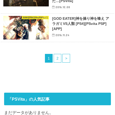
た…[PSVita]
2016.12.08
SONY[PS4,3,Vita,PSPなど]
[GOD EATER]神を操り神を喰え ア
ラガミVS人類 [PS4][PSvita PSP]
[APP]
2016.11.24
1
2
>
「PSVita」の人気記事
まだデータがありません。