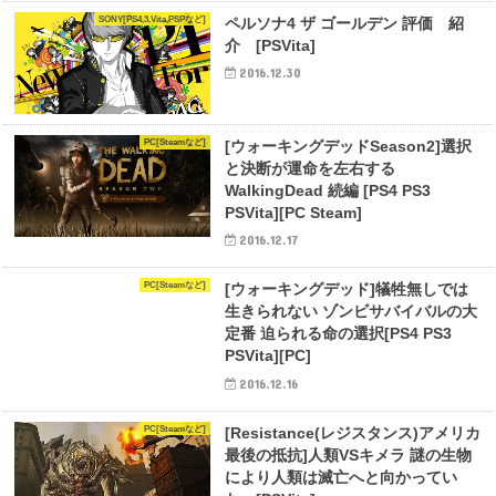
SONY[PS4,3,Vita,PSPなど]
ペルソナ4 ザ ゴールデン 評価 紹
介 [PSVita]
2016.12.30
PC[Steamなど]
[ウォーキングデッドSeason2]選択
と決断が運命を左右する
WalkingDead 続編 [PS4 PS3
PSVita][PC Steam]
2016.12.17
PC[Steamなど]
[ウォーキングデッド]犠牲無しでは
生きられない ゾンビサバイバルの大
定番 迫られる命の選択[PS4 PS3
PSVita][PC]
2016.12.16
PC[Steamなど]
[Resistance(レジスタンス)アメリカ
最後の抵抗]人類VSキメラ 謎の生物
により人類は滅亡へと向かってい