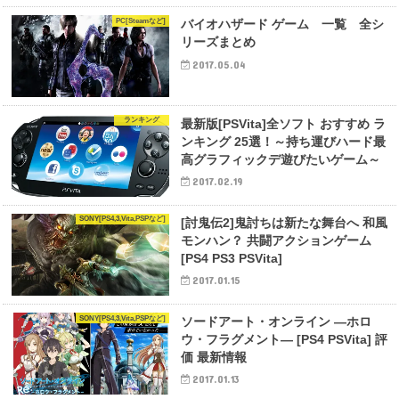
PC[Steamなど]
バイオハザード ゲーム 一覧 全シ
リーズまとめ
2017.05.04
ランキング
最新版[PSVita]全ソフト おすすめ ラ
ンキング 25選！～持ち運びハード最
高グラフィックデ遊びたいゲーム～
2017.02.19
SONY[PS4,3,Vita,PSPなど]
[討鬼伝2]鬼討ちは新たな舞台へ 和風
モンハン？ 共闘アクションゲーム
[PS4 PS3 PSVita]
2017.01.15
SONY[PS4,3,Vita,PSPなど]
ソードアート・オンライン ―ホロ
ウ・フラグメント― [PS4 PSVita] 評
価 最新情報
2017.01.13