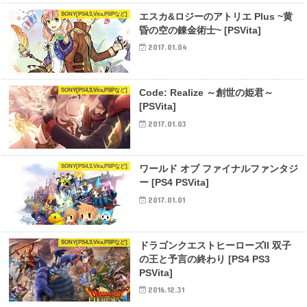
SONY[PS4,3,Vita,PSPなど]
エスカ&ロジーのアトリエ Plus ~黄
昏の空の錬金術士~ [PSVita]
2017.01.04
SONY[PS4,3,Vita,PSPなど]
Code: Realize ～創世の姫君～
[PSVita]
2017.01.03
SONY[PS4,3,Vita,PSPなど]
ワールド オブ ファイナルファンタジ
ー [PS4 PSVita]
2017.01.01
SONY[PS4,3,Vita,PSPなど]
ドラゴンクエストヒーローズII 双子
の王と予言の終わり [PS4 PS3
PSVita]
2016.12.31