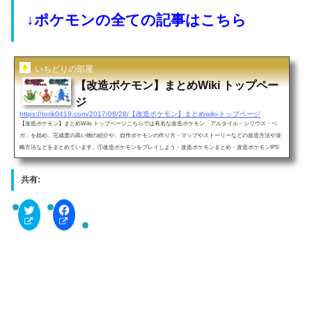
↓ポケモンの全ての記事はこちら
いちどりの部屋
【改造ポケモン】まとめWiki トップペー
ジ
https://torik0419.com/2017/08/28/【改造ポケモン】まとめwiki-トップページ
【改造ポケモン】まとめWiki トップページこちらでは有名な改造ポケモン「アルタイル・シリウス・ベ
ガ」を始め、完成度の高い物の紹介や、自作ポケモンの作り方・マップやストーリーなどの改造方法や攻
略方法などをまとめています。①改造ポケモンをプレイしよう・改造ポケモンまとめ・改造ポケモンIPS
一覧・ROM(ゲーム)の改造方法・PCやスマホ、他のゲーム機でポケモンをプレイしよう②自作ポケモン
の作り方・自作・オリジナルポケモンの作り方・技や能力・強さ変更方法・オリジナル技の作り方・ポケ
共有:
モンなどのアイコン変更方法・マップ...
C
F
l
a
i
c
c
e
k
b
t
o
o
o
s
k
h
で
a
共
r
有
e
す