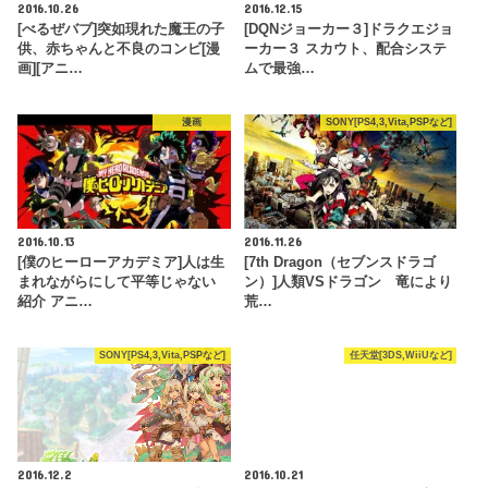
2016.10.26
2016.12.15
[べるぜバブ]突如現れた魔王の子
[DQNジョーカー３]ドラクエジョ
供、赤ちゃんと不良のコンビ[漫
ーカー３ スカウト、配合システ
画][アニ…
ムで最強…
漫画
SONY[PS4,3,Vita,PSPなど]
2016.10.13
2016.11.26
[僕のヒーローアカデミア]人は生
[7th Dragon（セブンスドラゴ
まれながらにして平等じゃない
ン）]人類VSドラゴン 竜により
紹介 アニ…
荒…
SONY[PS4,3,Vita,PSPなど]
任天堂[3DS,WiiUなど]
2016.12.2
2016.10.21