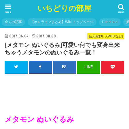
いちどりの部屋
menu
search
全ての記事
【ホロライブまとめ】Wiki トップページ
Undertale
2017.06.04
2017.08.28
任天堂[3DS,WiiUなど]
[メタモン ぬいぐるみ]可愛い何でも変身出来
ちゃうメタモンのぬいぐるみ一覧！
LINE
メタモン ぬいぐるみ