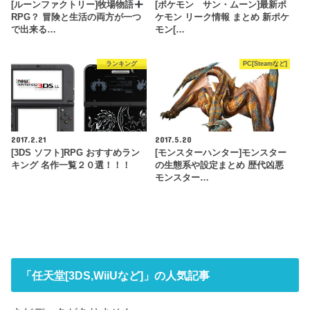
[ルーンファクトリー]牧場物語
[ポケモン サン・ムーン]最新ポ
RPG？ 冒険と生活の両方が一つ
ケモン リーク情報 まとめ 新ポケ
で出来る…
モン[…
ランキング
PC[Steamなど]
2017.2.21
2017.5.20
[3DS ソフト]RPG おすすめラン
[モンスターハンター]モンスター
キング 名作一覧２０選！！！
の生態系や設定まとめ 歴代凶悪
モンスター…
「任天堂[3DS,WiiUなど]」の人気記事