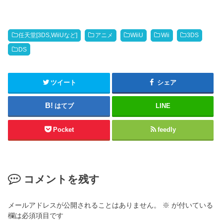
o
る
n
に
T
は
w
ク
i
リ
t
ッ
任天堂[3DS,WiiUなど]
アニメ
WiiU
Wii
3DS
t
ク
e
し
DS
r
て
(
く
新
だ
し
さ
い
い
ツイート
シェア
ウ
(
ィ
新
ン
し
ド
い
はてブ
LINE
ウ
ウ
で
ィ
開
ン
Pocket
feedly
き
ド
ま
ウ
す
で
)
開
き
ま
す
)
コメントを残す
メールアドレスが公開されることはありません。
※
が付いている
欄は必須項目です