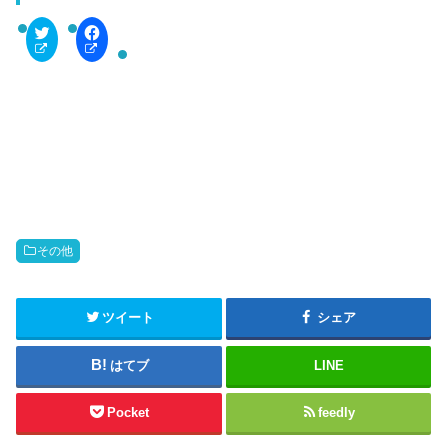
C
F
l
a
i
c
c
e
k
b
t
o
o
o
s
k
h
で
a
共
r
有
e
す
o
る
n
に
T
は
w
ク
i
リ
t
ッ
その他
t
ク
e
し
r
て
(
く
新
だ
ツイート
シェア
し
さ
い
い
ウ
(
はてブ
LINE
ィ
新
ン
し
ド
い
ウ
ウ
Pocket
feedly
で
ィ
開
ン
き
ド