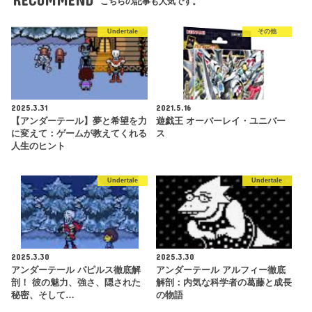
こちらの記事も人気です。
Undertale
その他
2025.3.31
2021.5.16
【アンダーテール】夢と希望を力
遊戯王 オーバーレイ・ユニバー
に変えて：ゲームが教えてくれる
ス
人生のヒント
Undertale
Undertale
2025.3.30
2025.3.30
アンダーテール パピルス徹底解
アンダーテール アルフィー徹底
剖！ 彼の魅力、強さ、隠された
解剖：内気な科学者の葛藤と成長
秘密、そして…
の物語