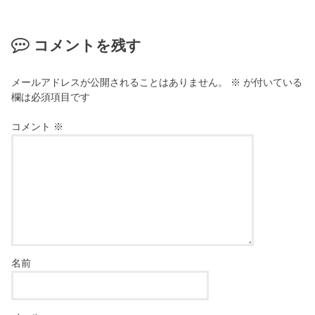
ま
ウ
す
で
)
開
き
コメントを残す
ま
す
)
メールアドレスが公開されることはありません。
※
が付いている
欄は必須項目です
コメント
※
名前