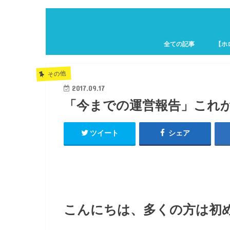
全ての記事
【ホ
ホロキ
その他
2017.09.17
「今までの運営報告」これ
ツイート
シェア
こんにちは、多くの方は初