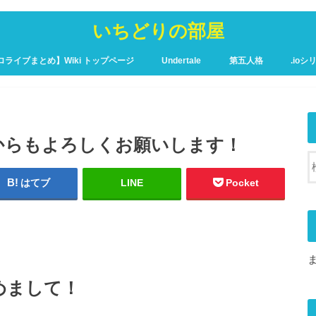
いちどりの部屋
ロライブまとめ】Wiki トップページ
Undertale
第五人格
.ioシ
ュア攻略Wiki – トップページ
からもよろしくお願いします！
はてブ
LINE
Pocket
めまして！