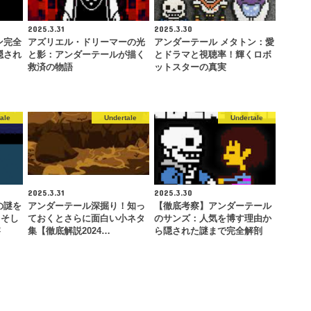
2025.3.31
2025.3.30
ン完全
アズリエル・ドリーマーの光
アンダーテール メタトン：愛
隠され
と影：アンダーテールが描く
とドラマと視聴率！輝くロボ
救済の物語
ットスターの真実
ale
Undertale
Undertale
2025.3.31
2025.3.30
の謎を
アンダーテール深掘り！知っ
【徹底考察】アンダーテール
、そし
ておくとさらに面白い小ネタ
のサンズ：人気を博す理由か
察
集【徹底解説2024…
ら隠された謎まで完全解剖