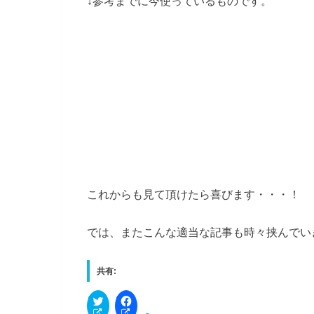
↓参考までに今使っているものです。
これからも見て頂けたら喜びます・・・！
では、またこんな適当な記事も時々挟んでい
共有:
C
F
l
a