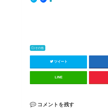
i
c
c
e
k
b
t
o
o
o
s
k
h
で
a
共
r
有
e
す
o
る
n
に
T
は
w
ク
i
リ
t
ッ
その他
t
ク
e
し
r
て
(
く
ツイート
新
だ
し
さ
い
い
ウ
(
ィ
新
LINE
ン
し
ド
い
ウ
ウ
で
ィ
開
ン
き
ド
ま
ウ
す
で
コメントを残す
)
開
き