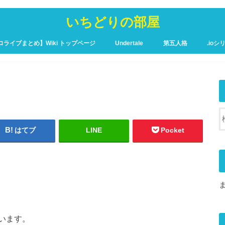
いちどりの部屋
ロライブまとめ】Wiki トップページ
Undertale
第五人格
.ioシ
ュア攻略Wiki – トップページ
はてブ
LINE
Pocket
います。