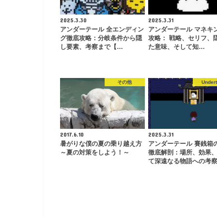
2025.3.30
2025.3.31
アンダーテール 全エンディン
アンダーテール マネキ
グ徹底攻略：分岐条件から隠
攻略： 戦略、セリフ、
し要素、考察まで【…
た意味、そして知…
その他
Undert
2017.6.10
2025.3.31
暑がりな僕の夏の乗り越え方
アンダーテール 賽銭箱
～夏の対策をしよう！～
徹底解剖：場所、効果
て深遠なる物語への考