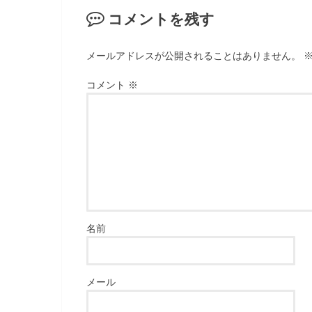
ま
ウ
す
で
コメントを残す
)
開
き
ま
す
)
メールアドレスが公開されることはありません。
コメント
※
名前
メール