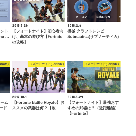
2018.3.26
2018.2.6
コント
【フォートナイト】初心者向
機械 クラフトレシピ
ne …
け、基本の遊び方【Fortnite
Subnautica(サブノーティカ)
の攻略】
nite)
フォートナイト(Fortnite)
フォートナイト(Fortnite)
2017.10.1
2018.3.29
ゲーム
【Fortnite Battle Royale】お
【フォートナイト】最強おす
ード
ススメの武器は何？【攻…
すめの武器は？（近距離編）
【Fortnite】