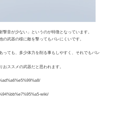
射撃音が少ない」というのが特徴となっています。
他の武器の様に敵を撃ってもバレにくいです。
あっても、多少体力を削る事もしやすく、それでもバレ
りおススメの武器だと思われます。
e-%e6%ad%a6%e5%99%a8/
-%e6%94%bb%e7%95%a5-wiki/