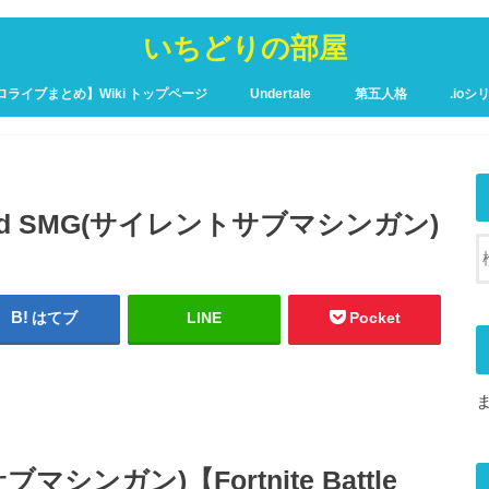
いちどりの部屋
ロライブまとめ】Wiki トップページ
Undertale
第五人格
.ioシ
ュア攻略Wiki – トップページ
ed SMG(サイレントサブマシンガン)
はてブ
LINE
Pocket
ブマシンガン)【Fortnite Battle