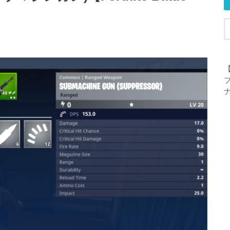
【
ブ
ナ