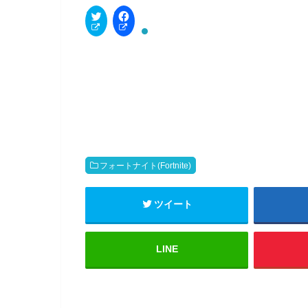
C
F
l
a
i
c
c
e
k
b
t
o
o
o
s
k
h
で
a
共
r
有
e
す
o
る
n
に
T
は
w
ク
i
リ
t
ッ
フォートナイト(Fortnite)
t
ク
e
し
r
て
(
く
ツイート
新
だ
し
さ
い
い
ウ
(
ィ
新
LINE
ン
し
ド
い
ウ
ウ
で
ィ
開
ン
き
ド