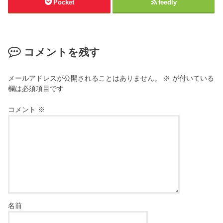
Pocket
feedly
で
ィ
開
ン
き
ド
ま
ウ
す
で
)
開
き
コメントを残す
ま
す
)
メールアドレスが公開されることはありません。
※
が付いている
欄は必須項目です
コメント
※
名前