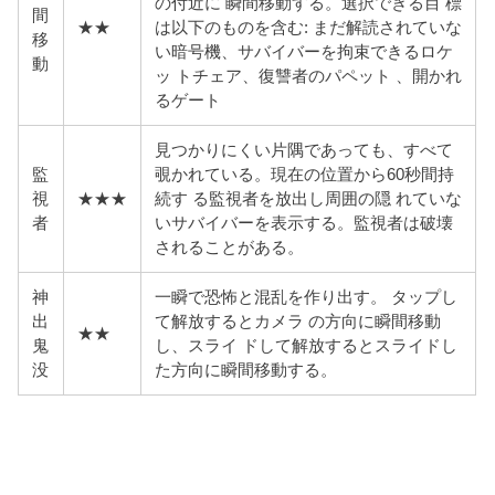
の付近に 瞬間移動する。選択できる目 標
間
★★
は以下のものを含む: まだ解読されていな
移
い暗号機、サバイバーを拘束できるロケ
動
ッ トチェア、復讐者のパペット 、開かれ
るゲート
見つかりにくい片隅であっても、すべて
監
覗かれている。現在の位置から60秒間持
視
★★★
続す る監視者を放出し周囲の隠 れていな
者
いサバイバーを表示する。監視者は破壊
されることがある。
神
一瞬で恐怖と混乱を作り出す。 タップし
出
て解放するとカメラ の方向に瞬間移動
★★
鬼
し、スライ ドして解放するとスライドし
没
た方向に瞬間移動する。