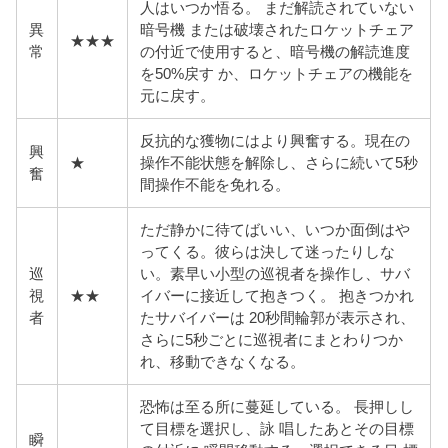
人はいつか悟る。 まだ解読されていない
異
暗号機 または破壊されたロケットチェア
★★★
常
の付近で使用すると、暗号機の解読進度
を50%戻す か、ロケットチェアの機能を
元に戻す。
反抗的な獲物にはより興奮する。現在の
興
★
操作不能状態を解除し、さらに続いて5秒
奮
間操作不能を免れる。
ただ静かに待てばいい、いつか面倒はや
ってくる。彼らは
決して迷ったりしな
巡
い。素早い小型の巡視者を操作し、サバ
視
★★
イバーに接近して抱きつく。 抱きつかれ
者
たサバイバーは 20秒間輪郭が表示され、
さらに5秒ごとに巡視者にまとわりつか
れ、移動できなくなる。
恐怖は至る所に蔓延している。 長押しし
て目標を選択し、詠 唱したあとその目標
瞬