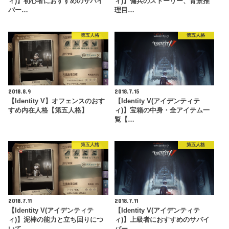
ィ)】初心者におすすめのサバイ
ィ)】傭兵のストーリー、背景推
バー…
理目…
第五人格
第五人格
2018.8.9
2018.7.15
【Identity V】オフェンスのおす
【Identity V(アイデンティテ
すめ内在人格【第五人格】
ィ)】宝箱の中身・全アイテム一
覧【…
第五人格
第五人格
2018.7.11
2018.7.11
【Identity V(アイデンティテ
【Identity V(アイデンティテ
ィ)】泥棒の能力と立ち回りにつ
ィ)】上級者におすすめのサバイ