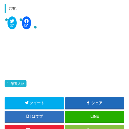
共有:
C
F
l
a
i
c
c
e
k
b
t
o
o
o
s
k
h
で
a
共
r
有
e
す
o
る
n
に
T
は
w
ク
i
リ
t
ッ
第五人格
t
ク
e
し
r
て
(
く
新
だ
ツイート
シェア
し
さ
い
い
ウ
(
はてブ
LINE
ィ
新
ン
し
ド
い
ウ
ウ