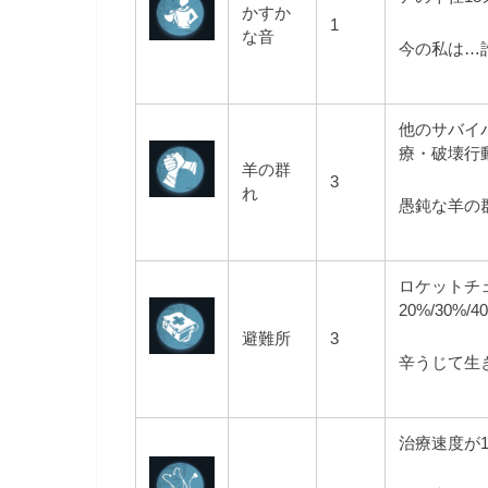
かすか
1
な音
今の私は…
他のサバイ
療・破壊行動
羊の群
3
れ
愚鈍な羊の
ロケットチ
20%/30%
避難所
3
辛うじて生
治療速度が15