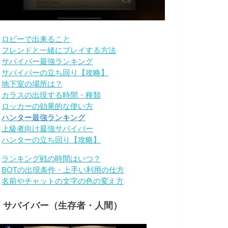
・
ロビーで出来ること
・
フレンドと一緒にプレイする方法
・
サバイバー最強ランキング
・
サバイバーの立ち回り【攻略】
・
地下室の場所は？
・
カラスの出現する時間・種類
・
ロッカーの効果的な使い方
・
ハンター最強ランキング
・
上級者向け最強サバイバー
・
ハンターの立ち回り【攻略】
・
ランキング戦の時間はいつ？
・
BOTの出現条件・上手い利用の仕方
・
名前やチャットの文字の色の変え方
・サバイバー（生存者・人間）