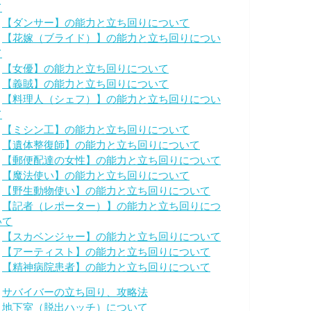
て
・
【ダンサー】の能力と立ち回りについて
・
【花嫁（ブライド）】の能力と立ち回りについ
て
・
【女優】の能力と立ち回りについて
・
【義賊】の能力と立ち回りについて
・
【料理人（シェフ）】の能力と立ち回りについ
て
・
【ミシン工】の能力と立ち回りについて
・
【遺体整復師】の能力と立ち回りについて
・
【郵便配達の女性】の能力と立ち回りについて
・
【魔法使い】の能力と立ち回りについて
・
【野生動物使い】の能力と立ち回りについて
・
【記者（レポーター）】の能力と立ち回りにつ
いて
・
【スカベンジャー】の能力と立ち回りについて
・
【アーティスト】の能力と立ち回りについて
・
【精神病院患者】の能力と立ち回りについて
・
サバイバーの立ち回り、攻略法
・
地下室（脱出ハッチ）について