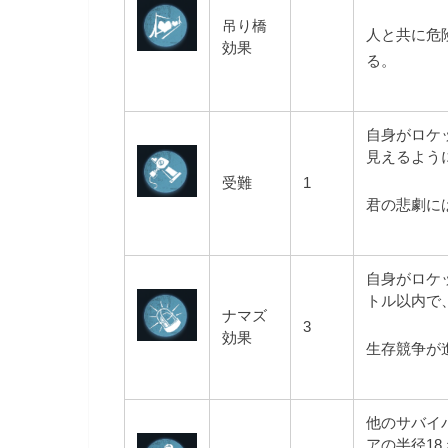
吊り橋
人と共に危
効果
る。
自身がロケ
見えるよう
受難
1
君の悲劇に
自身がロケッ
トル以内で、
ナマズ
3
効果
生存競争が
他のサバイ
アの半径1