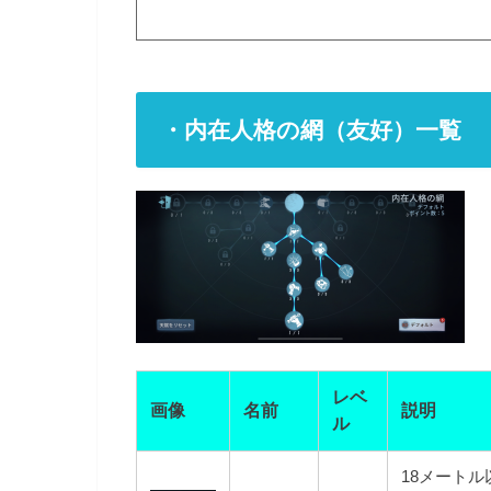
・内在人格の網（友好）一覧
レベ
画像
名前
説明
ル
18メート