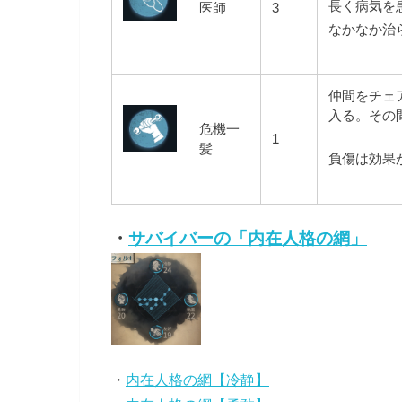
長く病気を
医師
3
なかなか治
仲間をチェ
入る。その
危機一
1
髪
負傷は効果
・
サバイバーの「内在人格の網」
・
内在人格の網【冷静】