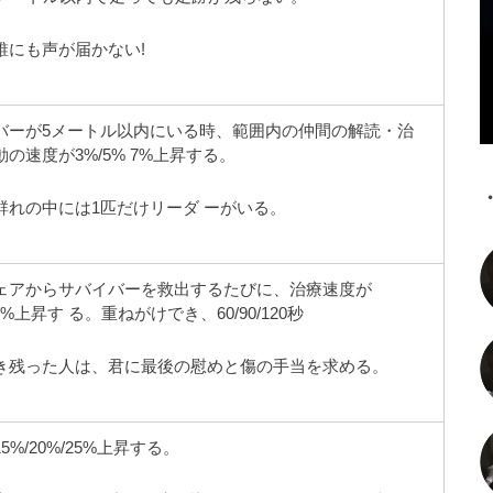
誰にも声が届かない!
バーが5メートル以内にいる時、範囲内の仲間の解読・治
の速度が3%/5% 7%上昇する。
群れの中には1匹だけリーダ ーがいる。
ェアからサバイバーを救出するたびに、治療速度が
/40%上昇す る。重ねがけでき、60/90/120秒
き残った人は、君に最後の慰めと傷の手当を求める。
%/20%/25%上昇する。