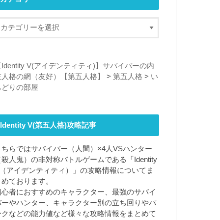
Identity V(アイデンティティ)】サバイバーの内
在人格の網（友好）【第五人格】
>
第五人格
>
い
ちどりの部屋
Identity V(第五人格)攻略記事
こちらではサバイバー（人間）×4人VSハンター
（殺人鬼）の非対称バトルゲームである「Identity
V（アイデンティティ）」の攻略情報についてま
とめております。
初心者におすすめのキャラクター、最強のサバイ
バーやハンター、キャラクター別の立ち回りやパ
ークなどの能力値など様々な攻略情報をまとめて