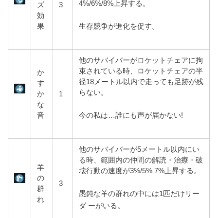
4%/6%/8%上昇する。
ズ
3
効
生存競争が進化を促す。
果
他のサバイバーがロケットチェアに拘
束されている時、ロケットチェアの半
か
径18メートル以内で走っても足跡が残
す
らない。
か
1
な
今の私は…誰にも声が届かない!
音
他のサバイバーが5メートル以内にい
る時、範囲内の仲間の解読・治療・破
羊
壊行動の速度が3%/5% 7%上昇する。
の
3
群
愚鈍な羊の群れの中には1匹だけリー
れ
ダ ーがいる。