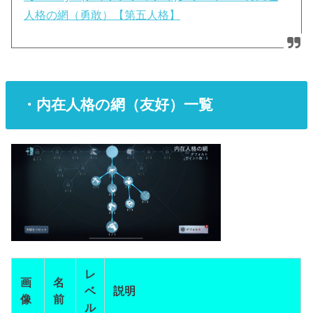
人格の網（勇敢）【第五人格】
・内在人格の網（友好）一覧
レ
画
名
ベ
説明
像
前
ル