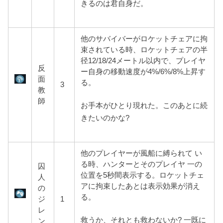
きるのは君自身だ。
他のサバイバーがロケットチェアに拘
束されている時、ロケットチェアの半
径12/18/24メートル以内で、プレイヤ
反
ー自身の移動速度が4%/6%/8%上昇す
面
る。
3
教
師
お手本がひとり現れた。このあとに続
きたいのかな?
他のプレイヤーが風船に縛られて い
る時、ハンターとそのプレイヤ 一の
囚
位置を5秒間表示する。ロケットチェ
人
アに拘束したあとは表示効果が消え
の
る。
ジ
1
レ
救うか、それとも救わないか? 一既に
ン