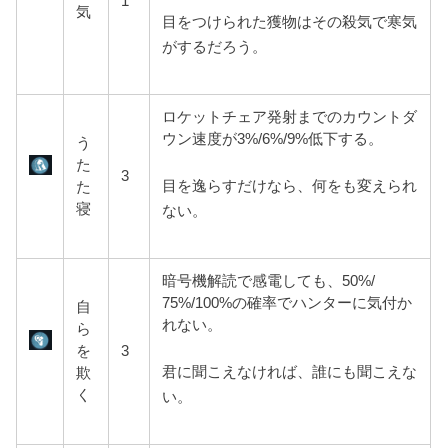
1
気
目をつけられた獲物はその殺気で寒気
がするだろう。
ロケットチェア発射までのカウントダ
ウン速度が3%/6%/9%低下する。
う
た
3
目を逸らすだけなら、何をも変えられ
た
寝
ない。
暗号機解読で感電しても、50%/
75%/100%の確率でハンターに気付か
自
れない。
ら
を
3
君に聞こえなければ、誰にも聞こえな
欺
く
い。