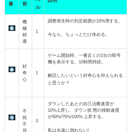
ベ
説明
像
前
ル
調整発生時の判定範囲が10%増する。
機
械
1
今なら、ちょっとだけ休める。
精
通
ゲーム開始時、一番近くの2台の暗号
機を表示する。10秒間持続。
好
奇
1
解読したいという好奇心を抑えられる
心
と思うか？
ダウンしたあとの自己治癒速度が
10%上昇し、ダウン状 態の移動速度
不
が50%/75%/100% 上昇する。
焼
3
不
私は永遠に倒れない!
屈