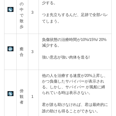
少する。
の
中
3
つま先立ちするんだ、足跡で全部バレ
で
散
てしまう。
歩
負傷状態の治療時間が10%/15%/ 20%
減少する。
癒
3
合
強い意志が強い肉体を造る!
他の人を治療する速度が20%上
昇し、
かつ負傷したサバイバーが表示され
る。しかし、サバイバー が風船に縛
傍
られている時は表示さない。
観
1
者
君が誰も助けなければ、君は最終的に
誰の助けも得ることができない。