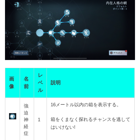
レ
画
名
ベ
説明
像
前
ル
16メートル以内の箱を表示する。
強
迫
箱をくまなく探れるチャンスを逃して
神
1
経
はいけない!
症