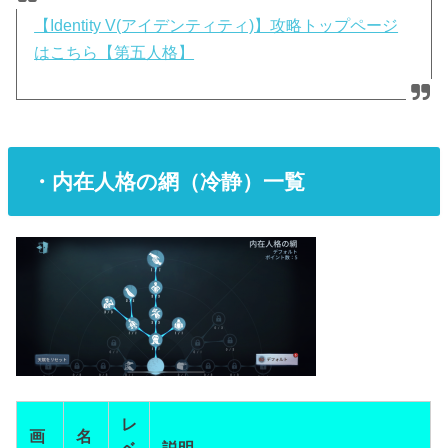
【Identity V(アイデンティティ)】攻略トップページ
はこちら【第五人格】
・内在人格の網（冷静）一覧
レ
画
名