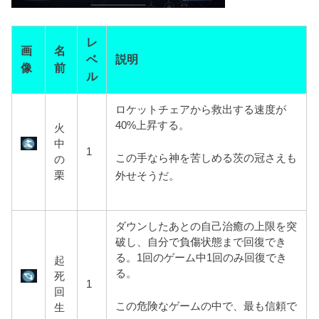
レ
画
名
ベ
説明
像
前
ル
ロケットチェアから救出する速度が
40%上昇する。
火
中
1
この手なら神を苦しめる茨の冠さえも
の
栗
外せそうだ。
ダウンしたあとの自己治癒の上限を突
破し、自分で負傷状態まで回復でき
る。1回のゲーム中1回のみ回復でき
起
る。
死
1
回
この危険なゲームの中で、最も信頼で
生