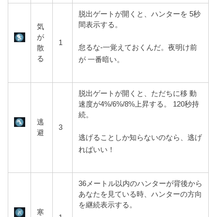
脱出ゲートが開くと、ハンターを 5秒
間表示する。
気
が
1
怠るな-一覚えておくんだ。夜明け前
散
る
が 一番暗い。
脱出ゲートが開くと、ただちに移 動
速度が4%/6%/8%上昇する。 120秒持
続。
逃
3
避
逃げることしか知らないのなら、逃げ
ればいい！
36メートル以内のハンターが背
後から
あなたを見ている時、ハンターの方向
を継続表示する。
寒