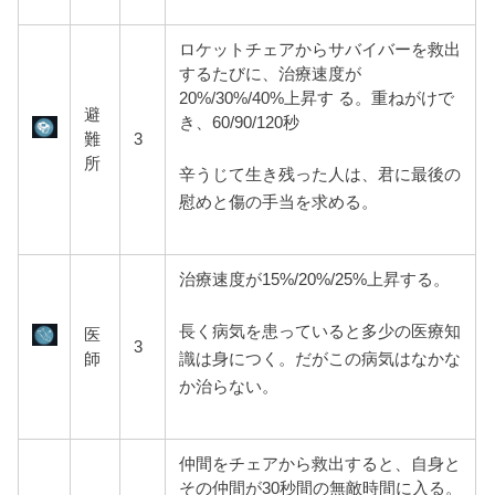
ロケットチェアからサバイバーを救出
するたびに、治療速度が
20%/30%/40%上昇す る。重ねがけで
避
き、60/90/120秒
難
3
所
辛うじて生き残った人は、君に最後の
慰めと傷の手当を求める。
治療速度が15%/20%/25%上昇する。
長く病気を患っていると多少の医療知
医
3
識は身につく。だがこの病気はなかな
師
か治らない。
仲間をチェアから救出すると、自
身と
その仲間が30秒間の無敵時間に入る。