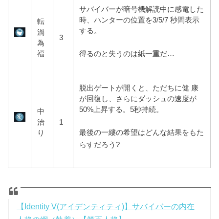
サバイバーが暗号機解読中に感電した
時、ハンターの位置を3/5/7 秒間表示
転
する。
渦
3
為
得るのと失うのは紙一重だ…
福
脱出ゲートが開くと、ただちに健 康
が回復し、さらにダッシュの速度が
50%上昇する。5秒持続。
中
治
1
最後の一縷の希望はどんな結果をもた
り
らすだろう?
【Identity V(アイデンティティ)】サバイバーの内在