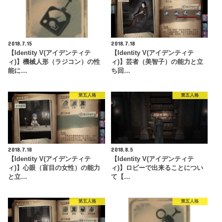
2018.7.15
2018.7.18
【Identity V(アイデンティテ
【Identity V(アイデンティテ
ィ)】機械人形（ラジコン）の性
ィ)】芸者（美智子）の能力と立
能に…
ち回…
第五人格
第五人格
2018.7.18
2018.8.5
【Identity V(アイデンティテ
【Identity V(アイデンティテ
ィ)】心眼（盲目の女性）の能力
ィ)】ロビーで出来ることについ
と立…
て【…
第五人格
第五人格