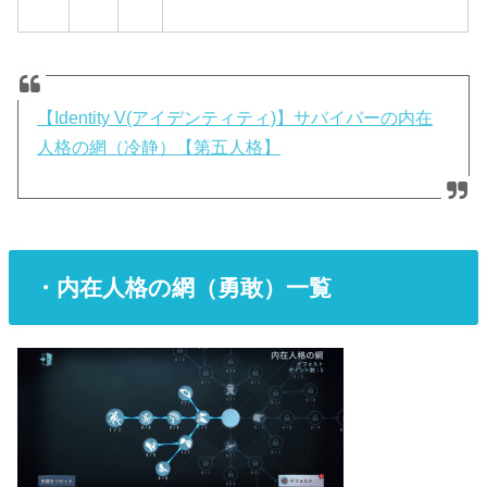
【Identity V(アイデンティティ)】サバイバーの内在
人格の網（冷静）【第五人格】
・内在人格の網（勇敢）一覧