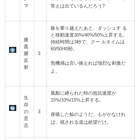
マ
答えは出ているんだろう?
板を乗り越えたあと、ダッシュす る
と移動速度30%/40%/50%上昇する。
膝
持続時間は3秒で、クー ルタイムは
蓋
60/50/40秒。
腱
3
反
危機感は言い換えれば強烈な刺激だ
射
よ。
風船に縛られた時の抵抗速度が
生
15%/10%/15%上昇する。
存
の
3
座礁した鯨のようだ。もがかなけれ
意
ば、残される道は絶望だけ。
志