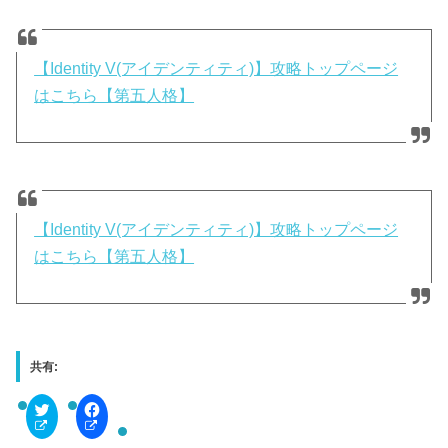
【Identity V(アイデンティティ)】攻略トップページ
はこちら【第五人格】
【Identity V(アイデンティティ)】攻略トップページ
はこちら【第五人格】
共有:
C
F
l
a
i
c
c
e