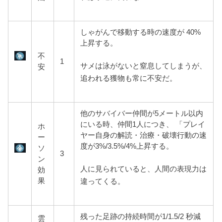
しゃがんで移動する時の速度が 40%
上昇する。
不
1
サメは泳がないと窒息してしまうが、
安
追われる獲物も常に不安だ。
他のサバイバー仲間が5メートル
以内
にいる時、仲間1人につき、 「プレイ
ホ
ヤー自身の解読・治療・破壊行動の速
ー
度が3%/3.5%/4%上昇する。
ソ
3
ン
人に見られていると、人間の表現力は
効
果
違ってくる。
残った足跡の持続時間が1/1.5/2 秒減
雲