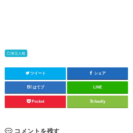
k
b
t
o
o
o
s
k
h
で
a
共
r
有
e
す
o
る
n
に
T
は
w
ク
i
リ
t
ッ
第五人格
t
ク
e
し
r
て
(
く
新
だ
ツイート
シェア
し
さ
い
い
ウ
(
はてブ
LINE
ィ
新
ン
し
ド
い
ウ
ウ
Pocket
feedly
で
ィ
開
ン
き
ド
ま
ウ
す
で
)
開
き
コメントを残す
ま