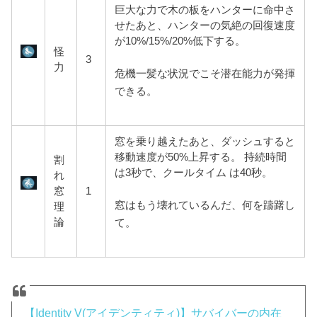
巨大な力で木の板をハンターに命中さ
せたあと、ハンターの気絶の回復速度
が10%/15%/20%低下する。
怪
3
力
危機一髪な状況でこそ潜在能力が発揮
できる。
窓を乗り越えたあと、ダッシュすると
移動速度が50%上昇する。 持続時間
割
は3秒で、クールタイム は40秒。
れ
窓
1
窓はもう壊れているんだ、何を躊躇し
理
論
て。
【Identity V(アイデンティティ)】サバイバーの内在