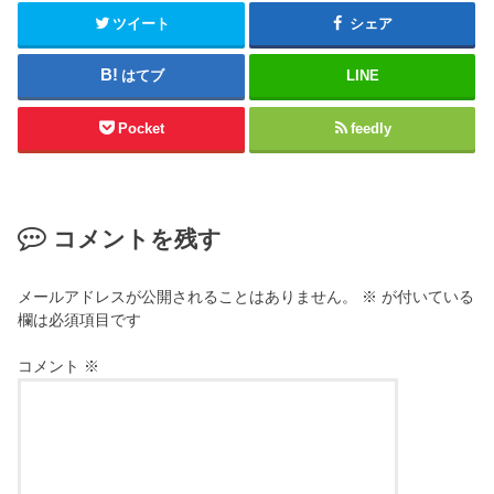
(
く
新
だ
ツイート
シェア
し
さ
い
い
ウ
(
はてブ
LINE
ィ
新
ン
し
ド
い
ウ
ウ
Pocket
feedly
で
ィ
開
ン
き
ド
ま
ウ
す
で
)
開
き
コメントを残す
ま
す
)
メールアドレスが公開されることはありません。
※
が付いている
欄は必須項目です
コメント
※