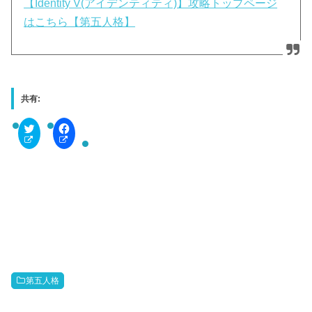
【Identity V(アイデンティティ)】攻略トップページ
はこちら【第五人格】
共有:
C
F
l
a
i
c
c
e
k
b
t
o
o
o
s
k
h
で
a
共
r
有
e
す
o
る
n
に
T
は
w
ク
i
リ
t
ッ
第五人格
t
ク
e
し
r
て