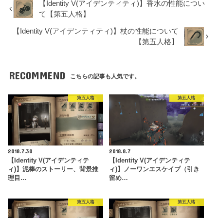
【Identity V(アイデンティティ)】香水の性能につい
て【第五人格】
【Identity V(アイデンティティ)】杖の性能について
【第五人格】
RECOMMEND
こちらの記事も人気です。
第五人格
第五人格
2018.7.30
2018.8.7
【Identity V(アイデンティテ
【Identity V(アイデンティテ
ィ)】泥棒のストーリー、背景推
ィ)】ノーワンエスケイプ（引き
理目…
留め…
第五人格
第五人格