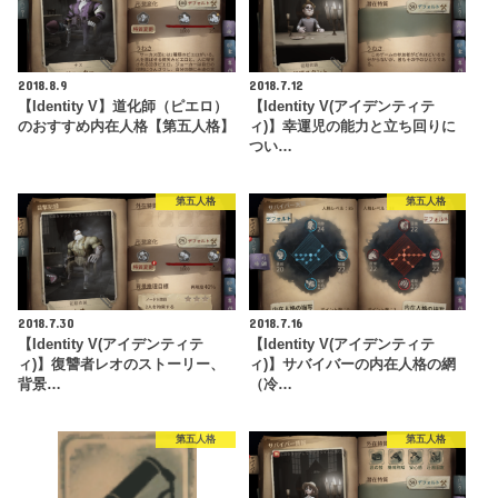
2018.8.9
2018.7.12
【Identity V】道化師（ピエロ）
【Identity V(アイデンティテ
のおすすめ内在人格【第五人格】
ィ)】幸運児の能力と立ち回りに
つい…
第五人格
第五人格
2018.7.30
2018.7.16
【Identity V(アイデンティテ
【Identity V(アイデンティテ
ィ)】復讐者レオのストーリー、
ィ)】サバイバーの内在人格の網
背景…
（冷…
第五人格
第五人格