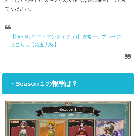
てください。
【Identity V(アイデンティティ)】攻略トップページ
はこちら【第五人格】
・Season１の報酬は？