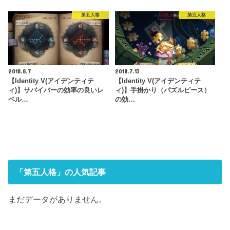
第五人格
第五人格
2018.8.7
2018.7.13
【Identity V(アイデンティテ
【Identity V(アイデンティテ
ィ)】サバイバーの効率の良いレ
ィ)】手掛かり（パズルピース）
ベル…
の効…
「第五人格」の人気記事
まだデータがありません。