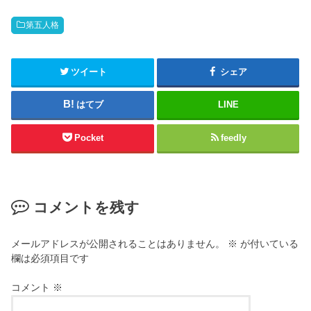
w
ク
i
リ
t
ッ
第五人格
t
ク
e
し
r
て
(
く
新
だ
ツイート
シェア
し
さ
い
い
ウ
(
はてブ
LINE
ィ
新
ン
し
ド
い
ウ
ウ
Pocket
feedly
で
ィ
開
ン
き
ド
ま
ウ
す
で
)
開
き
コメントを残す
ま
す
)
メールアドレスが公開されることはありません。
※
が付いている
欄は必須項目です
コメント
※