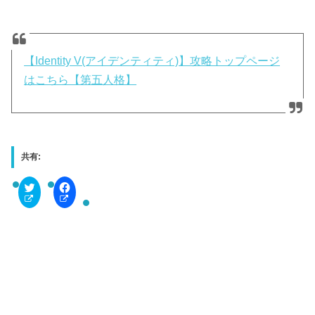
【Identity V(アイデンティティ)】攻略トップページ
はこちら【第五人格】
共有:
C
F
l
a
i
c
c
e
k
b
t
o
o
o
s
k
h
で
a
共
r
有
e
す
o
る
n
に
T
は