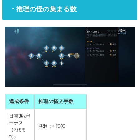
・推理の怪の集まる数
達成条件
推理の怪入手数
日初3戦ボ
ーナス
勝利：+1000
（3戦ま
で）