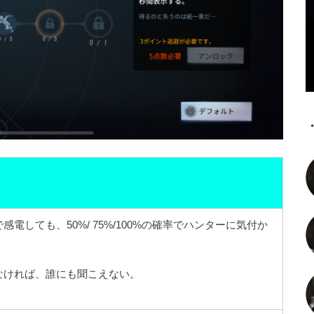
感電しても、50%/ 75%/100%の確率でハンターに気付か
なければ、誰にも聞こえない。