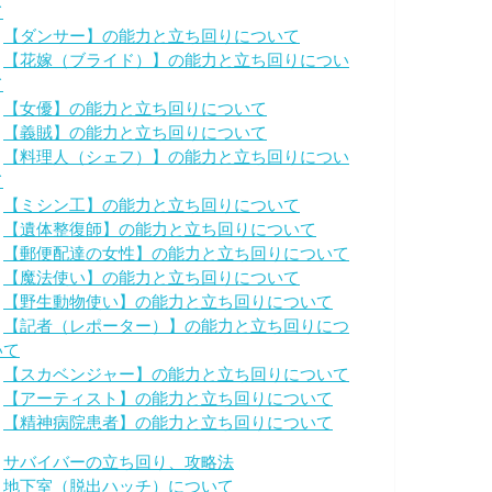
て
・
【ダンサー】の能力と立ち回りについて
・
【花嫁（ブライド）】の能力と立ち回りについ
て
・
【女優】の能力と立ち回りについて
・
【義賊】の能力と立ち回りについて
・
【料理人（シェフ）】の能力と立ち回りについ
て
・
【ミシン工】の能力と立ち回りについて
・
【遺体整復師】の能力と立ち回りについて
・
【郵便配達の女性】の能力と立ち回りについて
・
【魔法使い】の能力と立ち回りについて
・
【野生動物使い】の能力と立ち回りについて
・
【記者（レポーター）】の能力と立ち回りにつ
いて
・
【スカベンジャー】の能力と立ち回りについて
・
【アーティスト】の能力と立ち回りについて
・
【精神病院患者】の能力と立ち回りについて
・
サバイバーの立ち回り、攻略法
・
地下室（脱出ハッチ）について