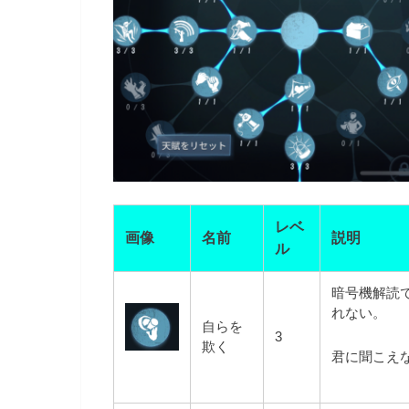
レベ
画像
名前
説明
ル
暗号機解読で
れない。
自らを
3
欺く
君に聞こえ