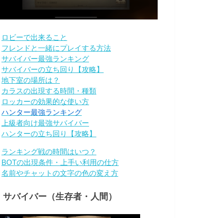
・
ロビーで出来ること
・
フレンドと一緒にプレイする方法
・
サバイバー最強ランキング
・
サバイバーの立ち回り【攻略】
・
地下室の場所は？
・
カラスの出現する時間・種類
・
ロッカーの効果的な使い方
・
ハンター最強ランキング
・
上級者向け最強サバイバー
・
ハンターの立ち回り【攻略】
・
ランキング戦の時間はいつ？
・
BOTの出現条件・上手い利用の仕方
・
名前やチャットの文字の色の変え方
・サバイバー（生存者・人間）