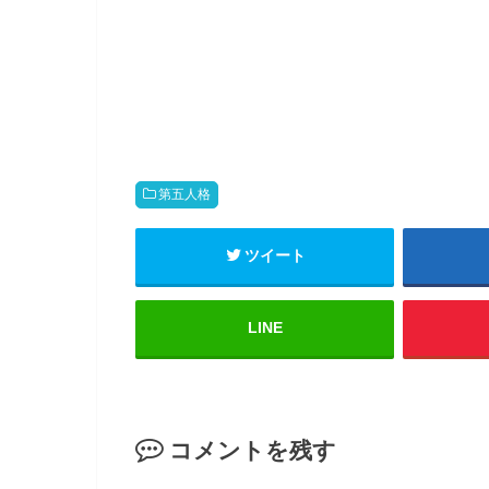
k
b
t
o
o
o
s
k
h
で
a
共
r
有
e
す
o
る
n
に
T
は
w
ク
i
リ
t
ッ
第五人格
t
ク
e
し
r
て
(
く
ツイート
新
だ
し
さ
い
い
ウ
(
ィ
新
LINE
ン
し
ド
い
ウ
ウ
で
ィ
開
ン
き
ド
ま
ウ
す
で
コメントを残す
)
開
き
ま