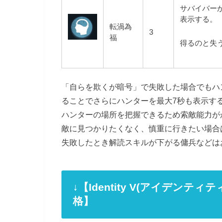
サバイバーが
表示する。
転渦為
3
福
得るのと失
「自らを欺くが暗号」で失敗した場合でもハ
ることでさらにハンターを最大7秒も表示す
ハンターの場所を把握できるため索敵能力が
敵に見つかりたくなく、慎重に行きたい場合
失敗したとき解読スキルが下がる傭兵などは
↓【Identity V(アイデン
格】