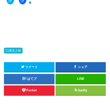
i
c
c
e
k
b
t
o
o
o
s
k
h
で
a
共
r
有
e
す
o
る
n
に
T
は
w
ク
i
リ
t
ッ
第五人格
t
ク
e
し
r
て
(
く
新
だ
ツイート
シェア
し
さ
い
い
ウ
(
はてブ
LINE
ィ
新
ン
し
ド
い
ウ
ウ
Pocket
feedly
で
ィ
開
ン
き
ド
ま
ウ
す
で
)
開