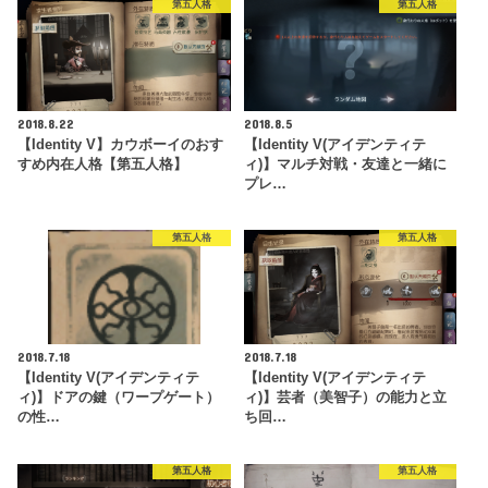
第五人格
第五人格
2018.8.22
2018.8.5
【Identity V】カウボーイのおす
【Identity V(アイデンティテ
すめ内在人格【第五人格】
ィ)】マルチ対戦・友達と一緒に
プレ…
第五人格
第五人格
2018.7.18
2018.7.18
【Identity V(アイデンティテ
【Identity V(アイデンティテ
ィ)】ドアの鍵（ワープゲート）
ィ)】芸者（美智子）の能力と立
の性…
ち回…
第五人格
第五人格