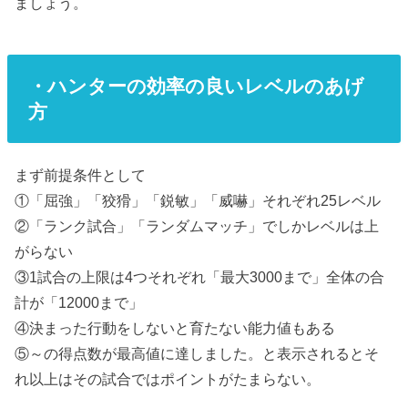
ましょう。
・ハンターの効率の良いレベルのあげ
方
まず前提条件として
①「屈強」「狡猾」「鋭敏」「威嚇」それぞれ25レベル
②「ランク試合」「ランダムマッチ」でしかレベルは上
がらない
③1試合の上限は4つそれぞれ「最大3000まで」全体の合
計が「12000まで」
④決まった行動をしないと育たない能力値もある
⑤～の得点数が最高値に達しました。と表示されるとそ
れ以上はその試合ではポイントがたまらない。