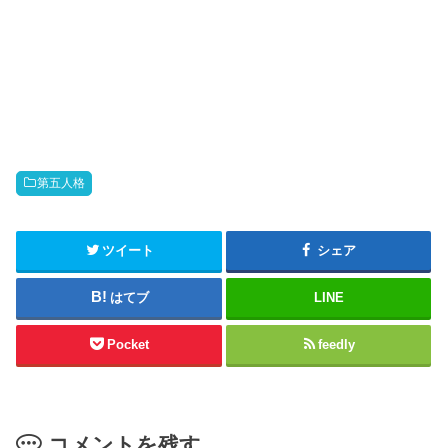
c
e
k
b
t
o
o
o
s
k
h
で
a
共
r
有
e
す
o
る
n
に
T
は
w
ク
i
リ
t
ッ
第五人格
t
ク
e
し
r
て
(
く
新
だ
ツイート
シェア
し
さ
い
い
ウ
(
はてブ
LINE
ィ
新
ン
し
ド
い
ウ
ウ
Pocket
feedly
で
ィ
開
ン
き
ド
ま
ウ
す
で
)
開
き
コメントを残す
ま