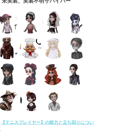
・未実装、実装不明サバイバー
・
【テニスプレイヤー】の能力と立ち回りについ
て