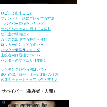
・
ロビーで出来ること
・
フレンドと一緒にプレイする方法
・
サバイバー最強ランキング
・
サバイバーの立ち回り【攻略】
・
地下室の場所は？
・
カラスの出現する時間・種類
・
ロッカーの効果的な使い方
・
ハンター最強ランキング
・
上級者向け最強サバイバー
・
ハンターの立ち回り【攻略】
・
ランキング戦の時間はいつ？
・
BOTの出現条件・上手い利用の仕方
・
名前やチャットの文字の色の変え方
・サバイバー（生存者・人間）