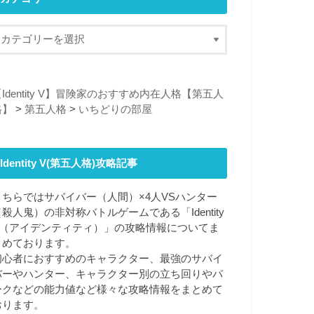
Identity V】冒険家のおすすめ内在人格【第五人
格】
>
第五人格
>
いちどりの部屋
Identity V(第五人格)攻略記事
こちらではサバイバー（人間）×4人VSハンター
（殺人鬼）の非対称バトルゲームである「Identity
V（アイデンティティ）」の攻略情報についてま
とめております。
初心者におすすめのキャラクター、最強のサバイ
バーやハンター、キャラクター別の立ち回りやパ
ークなどの能力値など様々な攻略情報をまとめて
おります。