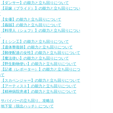
・
【ダンサー】の能力と立ち回りについて
・
【花嫁（ブライド）】の能力と立ち回りについ
て
・
【女優】の能力と立ち回りについて
・
【義賊】の能力と立ち回りについて
・
【料理人（シェフ）】の能力と立ち回りについ
て
・
【ミシン工】の能力と立ち回りについて
・
【遺体整復師】の能力と立ち回りについて
・
【郵便配達の女性】の能力と立ち回りについて
・
【魔法使い】の能力と立ち回りについて
・
【野生動物使い】の能力と立ち回りについて
・
【記者（レポーター）】の能力と立ち回りにつ
いて
・
【スカベンジャー】の能力と立ち回りについて
・
【アーティスト】の能力と立ち回りについて
・
【精神病院患者】の能力と立ち回りについて
・
サバイバーの立ち回り、攻略法
・
地下室（脱出ハッチ）について