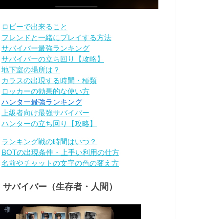
・
ロビーで出来ること
・
フレンドと一緒にプレイする方法
・
サバイバー最強ランキング
・
サバイバーの立ち回り【攻略】
・
地下室の場所は？
・
カラスの出現する時間・種類
・
ロッカーの効果的な使い方
・
ハンター最強ランキング
・
上級者向け最強サバイバー
・
ハンターの立ち回り【攻略】
・
ランキング戦の時間はいつ？
・
BOTの出現条件・上手い利用の仕方
・
名前やチャットの文字の色の変え方
・サバイバー（生存者・人間）