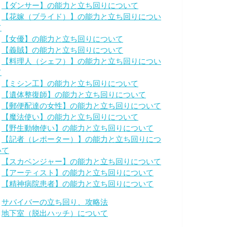
・
【ダンサー】の能力と立ち回りについて
・
【花嫁（ブライド）】の能力と立ち回りについ
て
・
【女優】の能力と立ち回りについて
・
【義賊】の能力と立ち回りについて
・
【料理人（シェフ）】の能力と立ち回りについ
て
・
【ミシン工】の能力と立ち回りについて
・
【遺体整復師】の能力と立ち回りについて
・
【郵便配達の女性】の能力と立ち回りについて
・
【魔法使い】の能力と立ち回りについて
・
【野生動物使い】の能力と立ち回りについて
・
【記者（レポーター）】の能力と立ち回りにつ
いて
・
【スカベンジャー】の能力と立ち回りについて
・
【アーティスト】の能力と立ち回りについて
・
【精神病院患者】の能力と立ち回りについて
・
サバイバーの立ち回り、攻略法
・
地下室（脱出ハッチ）について