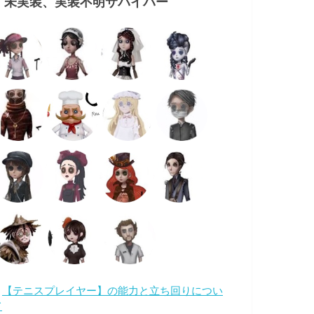
・未実装、実装不明サバイバー
・
【テニスプレイヤー】の能力と立ち回りについ
て