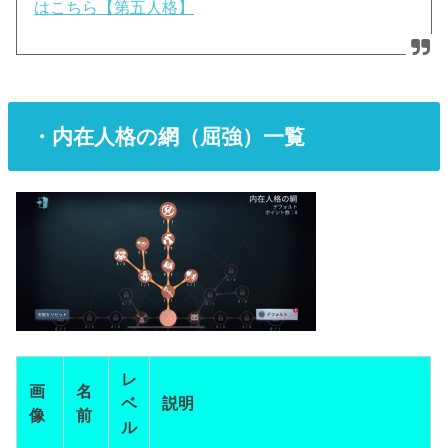
はこちら【第五人格】
・内在人格の網（屈強）一覧
レ
画
名
ベ
説明
像
前
ル