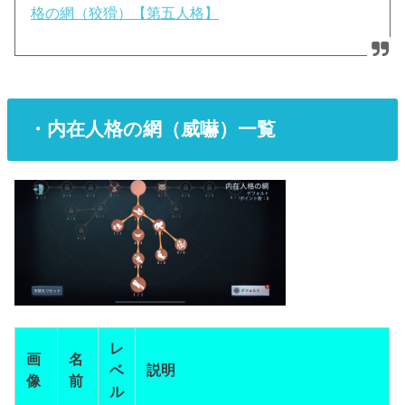
格の網（狡猾）【第五人格】
・内在人格の網（威嚇）一覧
レ
画
名
ベ
説明
像
前
ル