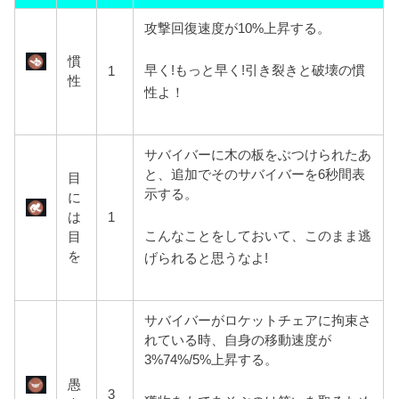
攻撃回復速度が10%上昇する。
慣
早く!もっと早く!引き裂きと破壊の慣
1
性
性よ！
サバイバーに木の板をぶつけられ
たあ
と、追加でそのサバイバーを6秒間表
目
示する。
に
は
1
こんなことをしておいて、このまま逃
目
を
げられると思うなよ!
サバイバーがロケットチェアに拘束さ
れている時、自身の移動速度が
3%74%/5%上昇する。
愚
3