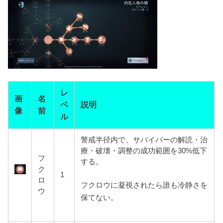
レ
画
名
ベ
説明
像
前
ル
警戒半径内で、サバイバーの解読・治
療・破壊・調整の成功範囲を30%低下
フ
する。
ク
1
ロ
フクロウに凝視されたら誰も冷静さを
ウ
保てない。