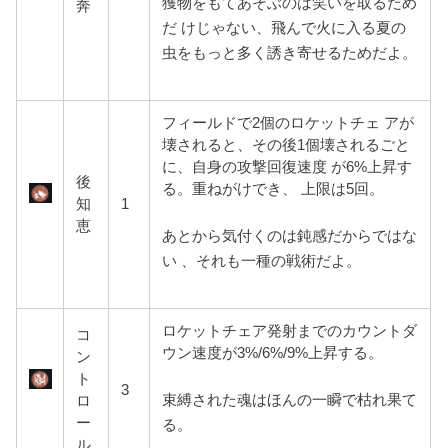
獲物をもてあそぶのは笑いを取るため
奔
だ けじゃない、飛んで火に入る夏の
虫をもっと多く誘き寄せるためだよ。
フィールドで2個のロケットチェ アが
壊されると、その後1個壊されるごと
に、自身の攻撃回復速度 が6%上昇す
後
る。重ねがけでき、 上限は5回。
知
1
恵
あとから気付くのは鈍感だからではな
い 、それも一種の戦術だよ。
ロケットチェア発射までのカウントダ
コ
ウン速度が3%/6%/9%上昇する。
ン
ト
3
束縛された魂はほんの一瞬で枯れ果て
ロ
ー
る。
ル