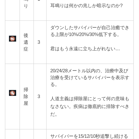
耳鳴りは何かの兆しか暗示なのか?
り
ダウンしたサバイバーが自己治癒でき
る上限が10%/20%/30%低下する。
後
遺
3
君はもう永遠に立ち上がれない…
症
20/24/28メートル以内の、治療中及び
治療を受けているサバイバーを表示す
る。
掃
除
3
人道主義は掃除屋にとって何の意味も
屋
なさない。疾病は徹底的に排除すべき
だ。
サバイバーを15/12/10秒追撃し続ける