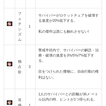
フ
サバイバーがロケットチェアを破壊す
ェ
る速度が20%低下する。
チ
1
シ
私の傑作は誰にも触れさせない!
ズ
ム
警戒半径内で、サバイバーの解読・治
療・破壊の速度を3%/5%/7%低下す
る。
独
占
3
目をつけられた獲物に、自由行動の権
欲
利はない。
1人のサバイバーとの距離が36メ ート
ル以内の時、ヒントが1つ得られる。
耳
鳴
1