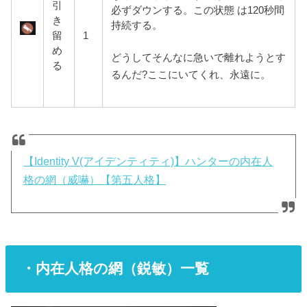
引
必ずダウンする。この状態 は120秒間
き
持続する。
留
1
め
どうしてそんなに急いで離れようとす
る
るんだ?ここにいてくれ、永遠に。
【Identity V(アイデンティティ)】ハンターの内在人
格の網（威嚇）【第五人格】
・内在人格の網（鋭敏）一覧