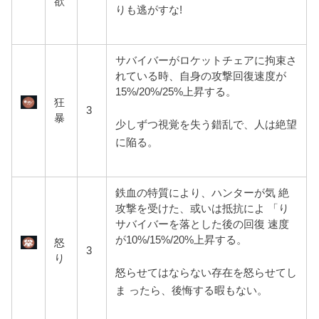
欲
りも逃がすな!
サバイバーがロケットチェアに拘
束さ
れている時、自身の攻撃回復速度が
15%/20%/25%上昇する。
狂
3
暴
少しずつ視覚を失う錯乱で、人は絶望
に陥る。
鉄血の特質により、ハンターが気 絶
攻撃を受けた、或いは抵抗によ 「り
サバイバーを落とした後の回復 速度
が10%/15%/20%上昇する。
怒
3
り
怒らせてはならない存在を怒らせてし
ま ったら、後悔する暇もない。