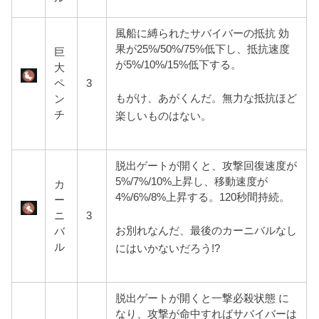
風船に縛られたサバイバーの抵抗 効
果が25%/50%/75%低下し、抵抗速度
巨
が5%/10%/15%低下する。
大
ペ
3
もがけ、あがくんだ。無力な抵抗ほど
ン
チ
楽しいものはない。
脱出ゲートが開くと、攻撃回復速度が
5%/7%/10%上昇し、移動速度が
カ
4%/6%/8%上昇する。120秒間持続。
ー
ニ
3
お別れなんだ、最後のカーニバルなし
バ
ル
にはいかないだろう!?
脱出ゲートが開くと一撃必殺状態 に
なり、攻撃が命中すればサバイバーは