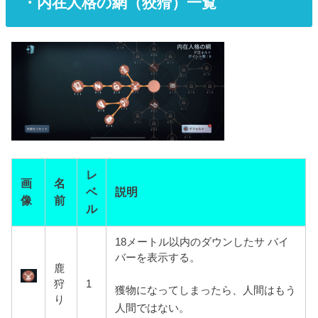
・内在人格の網（狡猾）一覧
レ
画
名
ベ
説明
像
前
ル
18メートル以内のダウンしたサ バイ
バーを表示する。
鹿
狩
1
獲物になってしまったら、人間はもう
り
人間ではない。