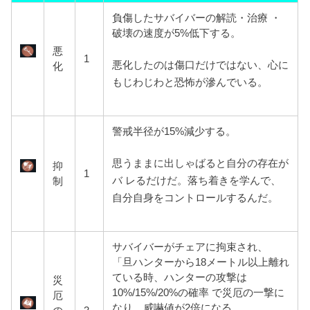
負傷したサバイバーの解読・治療 ・
破壊の速度が5%低下する。
悪
1
悪化したのは傷口だけではない、心に
化
もじわじわと恐怖が滲んでいる。
警戒半径が15%減少する。
思うままに出しゃばると自分の存在が
抑
1
バ レるだけだ。落ち着きを学んで、
制
自分自身をコントロールするんだ。
サバイバーがチェアに拘束され、
「旦ハンターから18メートル以上
離れ
ている時、ハンターの攻撃は
災
10%/15%/20%の確率 で災厄の一撃に
厄
なり、威嚇値が2倍になる。