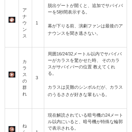
脱出ゲートが開くと、追加でサバイバ
ア
ーを5秒間表示する。
ナ
ウ
1
幕が下りる前、演劇ファンは最後のア
ン
ナウンスを聞き逃さない。
ス
周囲16/24/32メートル以内でサバイバ
ーがカラスを驚かせた時、 そのカラ
カ
スがサバイバーの位置 教えてくれ
ラ
る。
ス
3
の
カラスは災難のシンボルだが、カラス
群
れ
のうるささが好きな輩もいる。
現在解読されている暗号機の24メート
ル以内にいると、暗号機が特殊な輪郭
ね
で表示される。