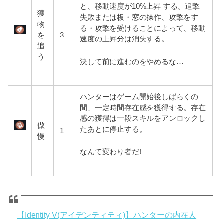
と、移動速度が10%上昇 する。追撃
獲
失敗または板・窓の操
作、攻撃をす
物
る・攻撃を受けることによって、移動
を
3
速度の上昇分は消失する。
追
う
決して前に進むのをやめるな…
ハンターはゲーム開始後しばらくの
間、一定時間存在感を獲得する。存在
感の獲得は一段スキルをアンロックし
傲
たあとに停止する。
1
慢
なんて変わり者だ!
【Identity V(アイデンティティ)】ハンターの内在人