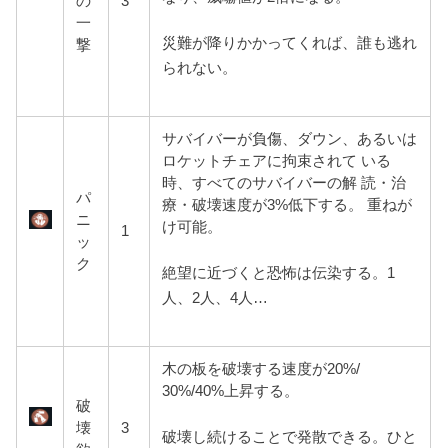
の
3
一
災難が降りかかってくれば、誰も逃れ
撃
られない。
サバイバーが負傷、ダウン、あるいは
ロケットチェアに拘束されて いる
時、すべてのサバイバーの解 読・治
パ
療・破壊速度が3%低下する。 重ねが
ニ
け可能。
1
ッ
ク
絶望に近づくと恐怖は伝染する。1
人、2人、4人…
木の板を破壊する速度が20%/
30%/40%上昇する。
破
壊
3
破壊し続けることで発散できる。ひと