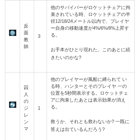
他のサバイバーがロケットチェアに拘
束されている時、ロケットチェアの半
径12/18/24メートル以内で、プレイヤ
反
ー自身の移動速度が4%/6%/8%上昇す
面
る。
3
教
師
お手本がひとり現れた。このあとに続
きたいのかな?
他のプレイヤーが風船に縛られて い
る時、ハンターとそのプレイヤ 一の
囚
位置を5秒間表示する。ロケットチェ
人
アに拘束したあとは表示効果が消え
の
る。
ジ
1
レ
救うか、それとも救わないか? 一既に
ン
マ
答えは出ているんだろう?