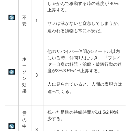
しゃがんで移動する時の速度が 40%
上昇する。
不
1
サメは泳がないと窒息してしまうが、
安
追われる獲物も常に不安だ。
他のサバイバー仲間が5メートル
以内
にいる時、仲間1人につき、 「プレイ
ホ
ヤー自身の解読・治療・破壊行動の速
ー
度が3%/3.5%/4%上昇する。
ソ
3
ン
人に見られていると、人間の表現力は
効
果
違ってくる。
残った足跡の持続時間が1/1.5/2 秒減
雲
少する。
の
中
3