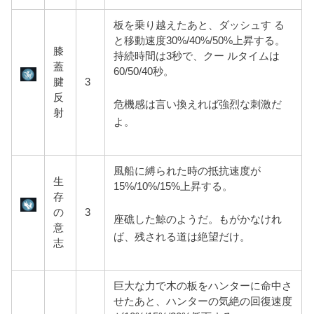
板を乗り越えたあと、ダッシュす る
と移動速度30%/40%/50%上昇する。
膝
持続時間は3秒で、クー ルタイムは
蓋
60/50/40秒。
腱
3
反
危機感は言い換えれば強烈な刺激だ
射
よ。
風船に縛られた時の抵抗速度が
生
15%/10%/15%上昇する。
存
の
3
座礁した鯨のようだ。もがかなけれ
意
ば、残される道は絶望だけ。
志
巨大な力で木の板をハンターに命中さ
せたあと、ハンターの気絶の回復速度