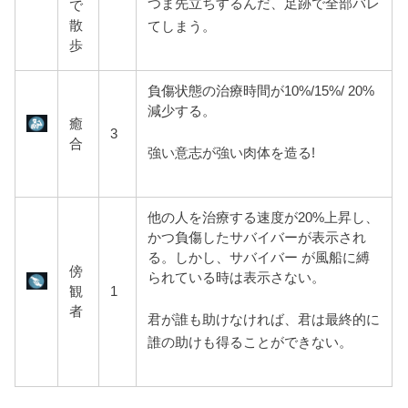
つま先立ちするんだ、足跡で全部バレ
で
散
てしまう。
歩
負傷状態の治療時間が10%/15%/ 20%
減少する。
癒
3
合
強い意志が強い肉体を造る!
他の人を治療する速度が20%上
昇し、
かつ負傷したサバイバーが表示され
る。しかし、サバイバー が風船に縛
傍
られている時は表示さない。
観
1
者
君が誰も助けなければ、君は最終的に
誰の助けも得ることができない。