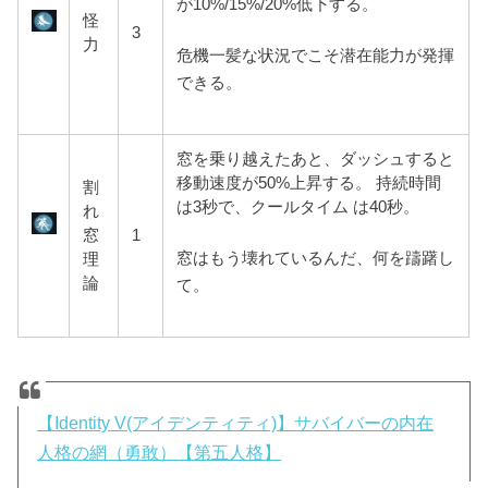
が10%/15%/20%低下する。
怪
3
力
危機一髪な状況でこそ潜在能力が発揮
できる。
窓を乗り越えたあと、ダッシュすると
移動速度が50%上昇する。 持続時間
割
は3秒で、クールタイム は40秒。
れ
窓
1
窓はもう壊れているんだ、何を躊躇し
理
論
て。
【Identity V(アイデンティティ)】サバイバーの内在
人格の網（勇敢）【第五人格】