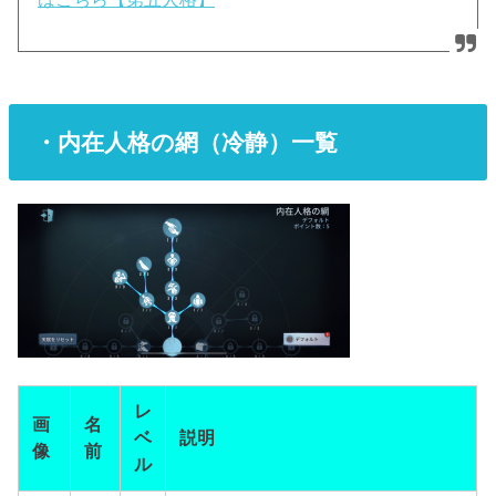
・内在人格の網（冷静）一覧
レ
画
名
ベ
説明
像
前
ル