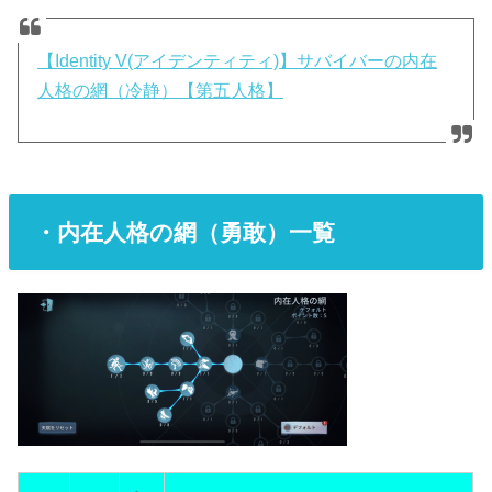
【Identity V(アイデンティティ)】サバイバーの内在
人格の網（冷静）【第五人格】
・内在人格の網（勇敢）一覧