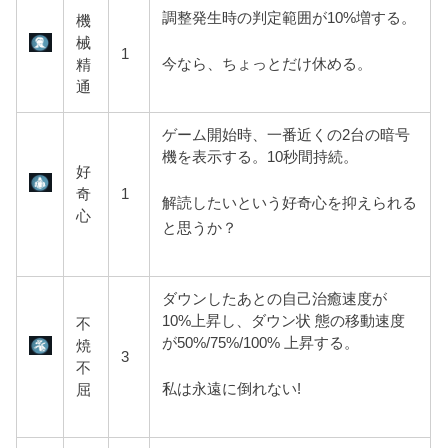
調整発生時の判定範囲が10%増する。
機
械
1
今なら、ちょっとだけ休める。
精
通
ゲーム開始時、一番近くの2台の暗号
機を表示する。10秒間持続。
好
奇
1
解読したいという好奇心を抑えられる
心
と思うか？
ダウンしたあとの自己治癒速度が
10%上昇し、ダウン状 態の移動速度
不
が50%/75%/100% 上昇する。
焼
3
不
私は永遠に倒れない!
屈