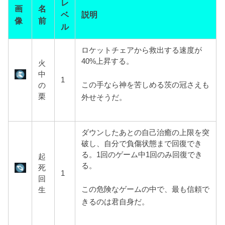
レ
画
名
ベ
説明
像
前
ル
ロケットチェアから救出する速度が
40%上昇する。
火
中
1
この手なら神を苦しめる茨の冠さえも
の
栗
外せそうだ。
ダウンしたあとの自己治癒の上限を突
破し、自分で負傷状態まで回復でき
る。1回のゲーム中1回のみ回復でき
起
る。
死
1
回
この危険なゲームの中で、最も信頼で
生
きるのは君自身だ。