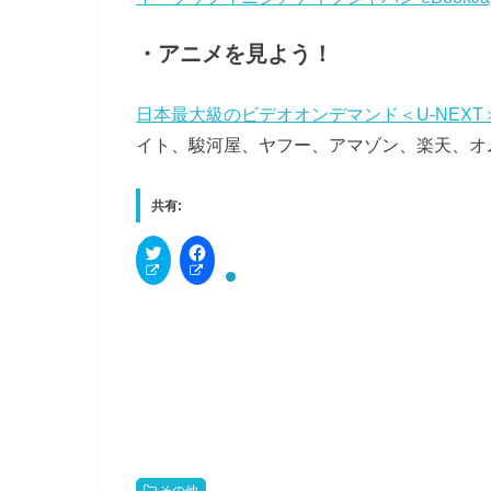
・アニメを見よう！
日本最大級のビデオオンデマンド＜U-NEX
イト、駿河屋、ヤフー、アマゾン、楽天、オ
共有:
C
F
l
a
i
c
c
e
k
b
t
o
o
o
s
k
h
で
a
共
r
有
e
す
o
る
n
に
T
は
w
ク
i
リ
その他