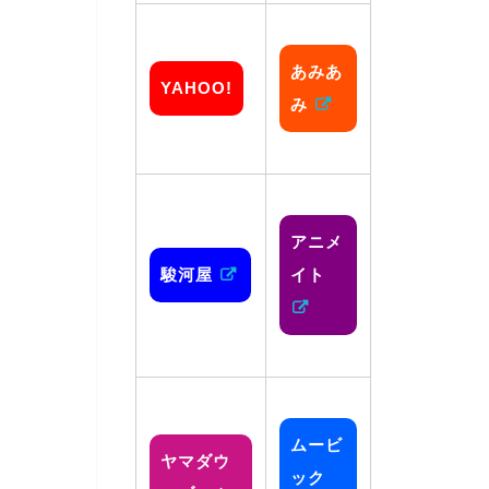
あみあ
YAHOO!
み
アニメ
駿河屋
イト
ムービ
ヤマダウ
ック