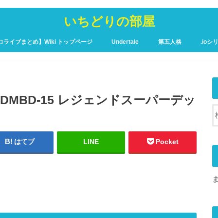
いちどりの部屋
ロライブまとめ】Wiki トップページ
Undertale
第五人格
.ioシ
ュア攻略Wiki – トップページ
DMBD-15 レジェンドスーパーデッ
はてブ
LINE
Pocket