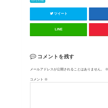
t
ッ
t
ク
e
し
r
て
(
く
ツイート
新
だ
し
さ
い
い
ウ
(
ィ
新
LINE
ン
し
ド
い
ウ
ウ
で
ィ
開
ン
き
ド
ま
ウ
す
で
コメントを残す
)
開
き
ま
す
)
メールアドレスが公開されることはありません。
コメント
※