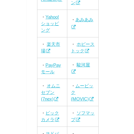
ン
・
Yahoo!
・
あみあみ
ショッピ
ング
・
楽天市
・
ホビース
場
トック
・
駿河屋
・
PayPay
モール
・
オムニ
・
ムービッ
セブン
ク
(7nex)
(MOVIC)
・
ビック
・
ソフマッ
カメラ
プ
・
ヨドバ
・