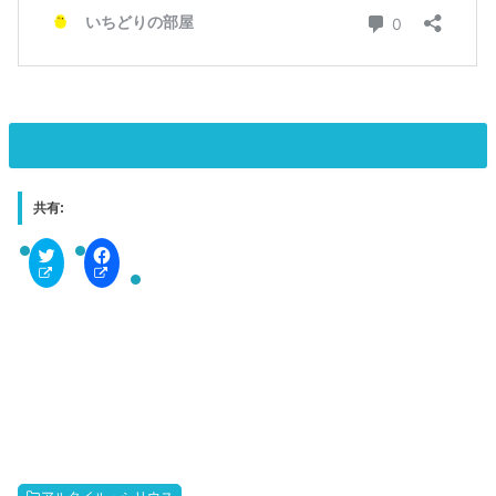
共有:
C
F
l
a
i
c
c
e
k
b
t
o
o
o
s
k
h
で
a
共
r
有
e
す
o
る
n
に
T
は
w
ク
i
リ