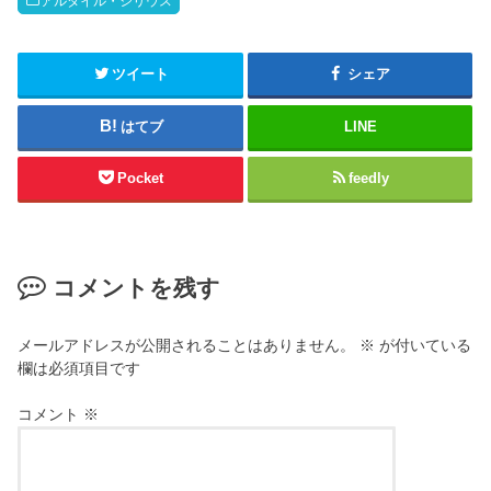
t
ッ
アルタイル・シリウス
t
ク
e
し
r
て
(
く
新
だ
ツイート
シェア
し
さ
い
い
ウ
(
はてブ
LINE
ィ
新
ン
し
ド
い
ウ
ウ
Pocket
feedly
で
ィ
開
ン
き
ド
ま
ウ
す
で
)
開
き
コメントを残す
ま
す
)
メールアドレスが公開されることはありません。
※
が付いている
欄は必須項目です
コメント
※