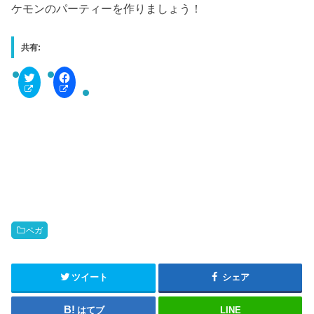
ケモンのパーティーを作りましょう！
共有:
C
F
l
a
i
c
c
e
k
b
t
o
o
o
s
k
h
で
a
共
r
有
e
す
o
る
n
に
T
は
w
ク
i
リ
t
ッ
ベガ
t
ク
e
し
r
て
(
く
新
だ
ツイート
シェア
し
さ
い
い
ウ
(
はてブ
LINE
ィ
新