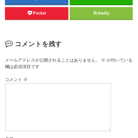
ン
し
ド
い
ウ
ウ
Pocket
feedly
で
ィ
開
ン
き
ド
ま
ウ
す
で
)
開
き
コメントを残す
ま
す
)
メールアドレスが公開されることはありません。
※
が付いている
欄は必須項目です
コメント
※