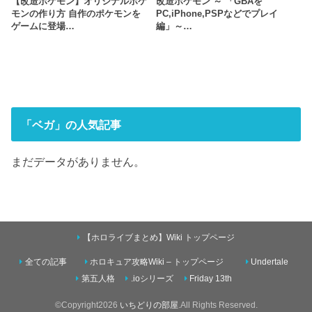
【改造ポケモン】オリジナルポケ
改造ポケモン ～ 「GBAを
モンの作り方 自作のポケモンを
PC,iPhone,PSPなどでプレイ
ゲームに登場…
編」～…
「ベガ」の人気記事
まだデータがありません。
【ホロライブまとめ】Wiki トップページ
全ての記事
ホロキュア攻略Wiki – トップページ
Undertale
第五人格
.ioシリーズ
Friday 13th
©Copyright2026
いちどりの部屋
.All Rights Reserved.