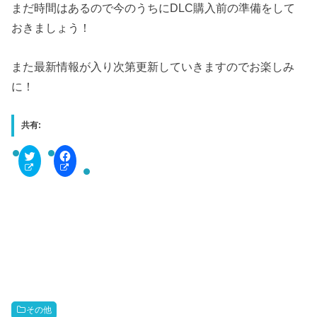
まだ時間はあるので今のうちにDLC購入前の準備をして
おきましょう！
また最新情報が入り次第更新していきますのでお楽しみ
に！
共有:
C
F
l
a
i
c
c
e
k
b
t
o
o
o
s
k
h
で
a
共
r
有
e
す
o
る
n
に
T
は
w
ク
i
リ
t
ッ
その他