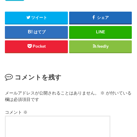
t
ク
e
し
r
て
(
く
新
だ
ツイート
シェア
し
さ
い
い
ウ
(
はてブ
LINE
ィ
新
ン
し
ド
い
ウ
ウ
Pocket
feedly
で
ィ
開
ン
き
ド
ま
ウ
す
で
)
開
き
コメントを残す
ま
す
)
メールアドレスが公開されることはありません。
※
が付いている
欄は必須項目です
コメント
※