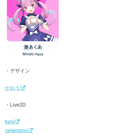
・デザイン
がおう
・Live2D
fumi
rariemonn