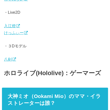
・Live2D
入江燈
けっふぃー
・３Dモデル
八剣
ホロライブ(Hololive)：ゲーマーズ
大神ミオ（Ookami Mio）のママ・イラ
ストレーターは誰？