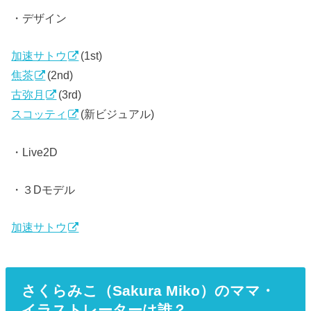
・デザイン
加速サトウ
(1st)
焦茶
(2nd)
古弥月
(3rd)
スコッティ
(新ビジュアル)
・Live2D
・３Dモデル
加速サトウ
さくらみこ（Sakura Miko）のママ・
イラストレーターは誰？