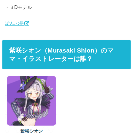
・３Dモデル
ぽんぷ長
紫咲シオン（Murasaki Shion）のマ
マ・イラストレーターは誰？