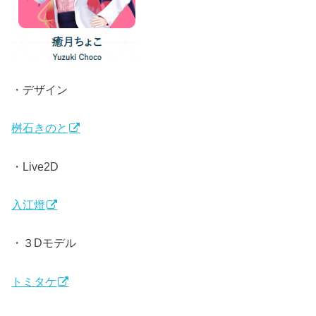
・デザイン
桝石きのと
・Live2D
入江燈
・３Dモデル
トミタケ