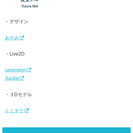
・デザイン
あやみ
・Live2D
rariemonn
Jujube
・３Dモデル
トミタケ