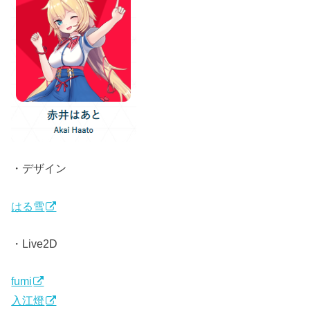
・デザイン
はる雪
・Live2D
fumi
入江燈