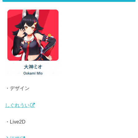
・デザイン
しぐれうい
・Live2D