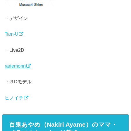
・デザイン
Tam-U
・Live2D
rariemonn
・３Dモデル
ヒノイチ
百鬼あやめ（Nakiri Ayame）のママ・