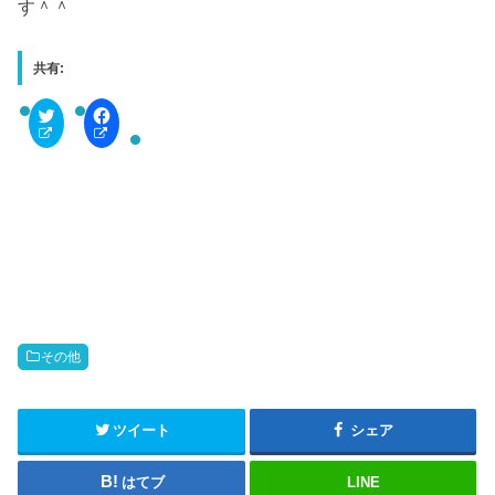
す＾＾
共有:
C
F
l
a
i
c
c
e
k
b
t
o
o
o
s
k
h
で
a
共
r
有
e
す
o
る
n
に
T
は
w
ク
i
リ
t
ッ
その他
t
ク
e
し
r
て
(
く
新
だ
ツイート
シェア
し
さ
い
い
ウ
(
はてブ
LINE
ィ
新