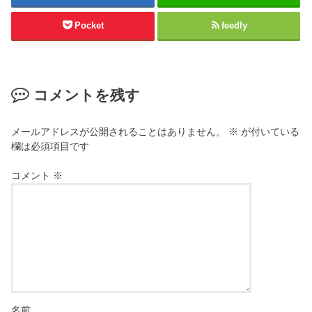
ン
し
ド
い
ウ
ウ
Pocket
feedly
で
ィ
開
ン
き
ド
ま
ウ
す
で
)
開
き
コメントを残す
ま
す
)
メールアドレスが公開されることはありません。
※
が付いている
欄は必須項目です
コメント
※
名前