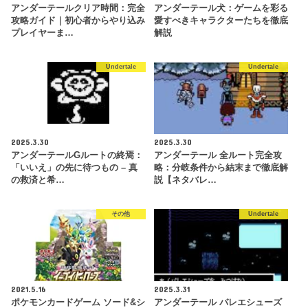
アンダーテールクリア時間：完全
アンダーテール犬：ゲームを彩る
攻略ガイド｜初心者からやり込み
愛すべきキャラクターたちを徹底
プレイヤーま…
解説
Undertale
Undertale
2025.3.30
2025.3.30
アンダーテールGルートの終焉：
アンダーテール 全ルート完全攻
「いいえ」の先に待つもの – 真
略：分岐条件から結末まで徹底解
の救済と希…
説【ネタバレ…
その他
Undertale
2021.5.16
2025.3.31
ポケモンカードゲーム ソード&シ
アンダーテール バレエシューズ