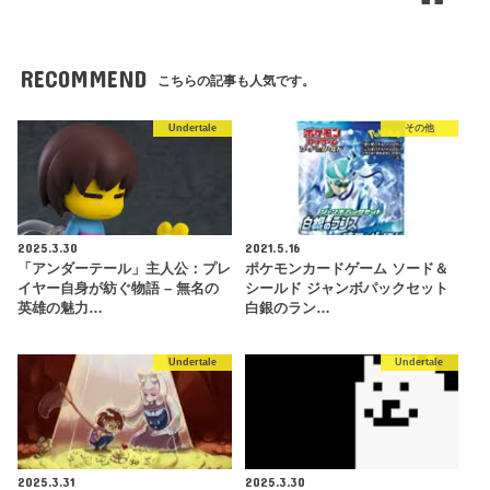
RECOMMEND
こちらの記事も人気です。
Undertale
その他
2025.3.30
2021.5.16
「アンダーテール」主人公：プレ
ポケモンカードゲーム ソード＆
イヤー自身が紡ぐ物語 – 無名の
シールド ジャンボパックセット
英雄の魅力…
白銀のラン…
Undertale
Undertale
2025.3.31
2025.3.30