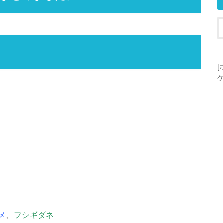
メ
、
フシギダネ