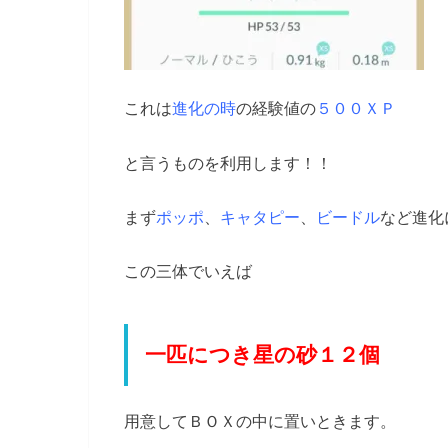
これは
進化の時
の経験値の
５００ＸＰ
と言うものを利用します！！
まず
ポッポ
、
キャタピー
、
ビードル
など進化
この三体でいえば
一匹につき星の砂１２個
用意してＢＯＸの中に置いときます。