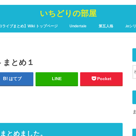
いちどりの部屋
ロライブまとめ】Wiki トップページ
Undertale
第五人格
.ioシ
ュア攻略Wiki – トップページ
略 まとめ１
はてブ
LINE
Pocket
をまとめました。