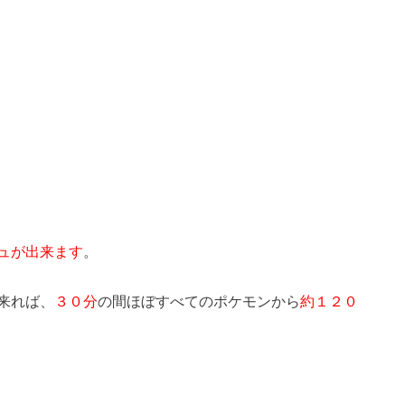
ュが出来ます
。
来れば、
３０分
の間ほぼすべてのポケモンから
約１２０