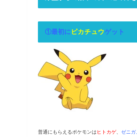
①最初に
ピカチュウ
ゲット
普通にもらえるポケモンは
ヒトカゲ
、
ゼニガ