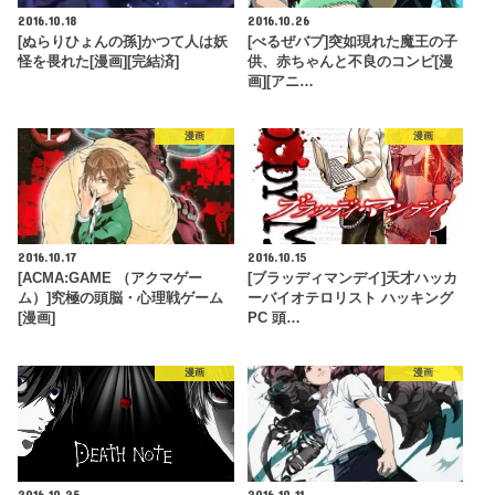
2016.10.18
2016.10.26
[ぬらりひょんの孫]かつて人は妖
[べるぜバブ]突如現れた魔王の子
怪を畏れた[漫画][完結済]
供、赤ちゃんと不良のコンビ[漫
画][アニ…
漫画
漫画
2016.10.17
2016.10.15
[ACMA:GAME （アクマゲー
[ブラッディマンデイ]天才ハッカ
ム）]究極の頭脳・心理戦ゲーム
ーバイオテロリスト ハッキング
[漫画]
PC 頭…
漫画
漫画
2016.10.25
2016.10.11