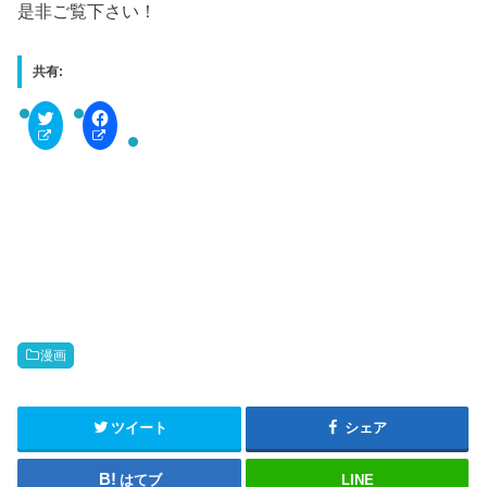
是非ご覧下さい！
共有:
C
F
l
a
i
c
c
e
k
b
t
o
o
o
s
k
h
で
a
共
r
有
e
す
o
る
n
に
T
は
w
ク
i
リ
t
ッ
漫画
t
ク
e
し
r
て
(
く
新
だ
ツイート
シェア
し
さ
い
い
ウ
(
はてブ
LINE
ィ
新