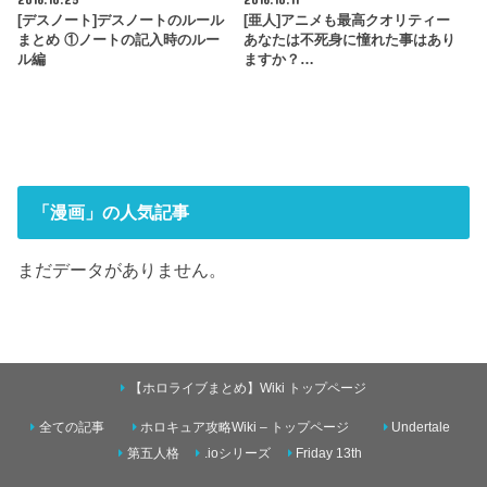
[デスノート]デスノートのルール
[亜人]アニメも最高クオリティー
まとめ ①ノートの記入時のルー
あなたは不死身に憧れた事はあり
ル編
ますか？…
「漫画」の人気記事
まだデータがありません。
【ホロライブまとめ】Wiki トップページ
全ての記事
ホロキュア攻略Wiki – トップページ
Undertale
第五人格
.ioシリーズ
Friday 13th