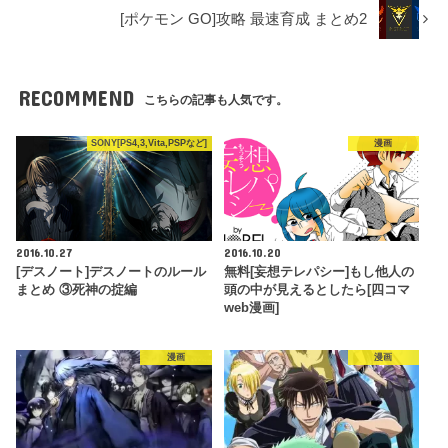
[ポケモン GO]攻略 最速育成 まとめ2
RECOMMEND
こちらの記事も人気です。
SONY[PS4,3,Vita,PSPなど]
漫画
2016.10.27
2016.10.20
[デスノート]デスノートのルール
無料[妄想テレパシー]もし他人の
まとめ ③死神の掟編
頭の中が見えるとしたら[四コマ
web漫画]
漫画
漫画