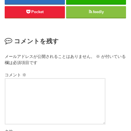
ン
し
ド
い
ウ
ウ
Pocket
feedly
で
ィ
開
ン
き
ド
ま
ウ
す
で
)
開
き
コメントを残す
ま
す
)
メールアドレスが公開されることはありません。
※
が付いている
欄は必須項目です
コメント
※