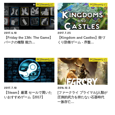
PC[Steamなど]
PC[Steamなど]
2017.6.10
2017.7.25
【Friday the 13th: The Game】
【Kingdom and Castles】街づ
パークの種類 能力…
くり防衛ゲーム - 序盤…
PC[Steamなど]
PC[Steamなど]
2017.7.10
2016.12.5
【Steam】厳選 セールで買いた
[ファークライ プライマル]人類が
いおすすめゲーム【2017】
圧倒的武力を持たない石器時代
一族存亡…