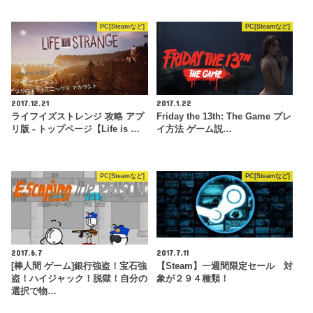
PC[Steamなど]
PC[Steamなど]
2017.12.21
2017.1.22
ライフイズストレンジ 攻略 アプ
Friday the 13th: The Game プレ
リ版 - トップページ【Life is …
イ方法 ゲーム説…
PC[Steamなど]
PC[Steamなど]
2017.6.7
2017.7.11
[棒人間 ゲーム]銀行強盗！宝石強
【Steam】一週間限定セール 対
盗！ハイジャック！脱獄！自分の
象が２９４種類！
選択で物…