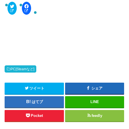
C
F
l
a
i
c
c
e
k
b
t
o
o
o
s
k
h
で
a
共
r
有
e
す
o
る
n
に
T
は
w
ク
i
リ
t
ッ
PC[Steamなど]
t
ク
e
し
r
て
(
く
新
だ
ツイート
シェア
し
さ
い
い
ウ
(
はてブ
LINE
ィ
新
ン
し
ド
い
ウ
ウ
Pocket
feedly
で
ィ
開
ン
き
ド
ま
ウ