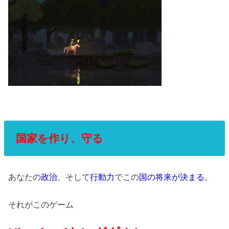
国家を作り、
守る
あなたの
政治
、そして
行動力
でこの
国の将来が決まる
。
それがこのゲーム