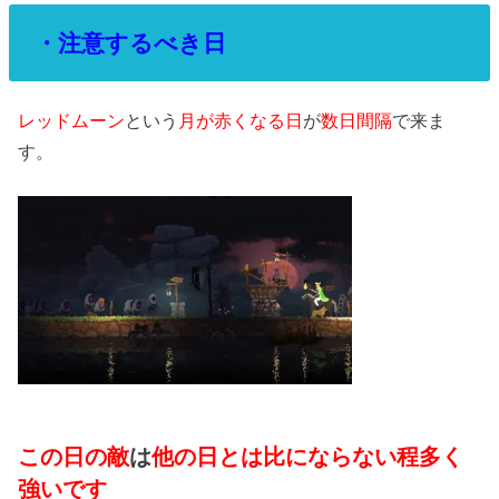
・注意するべき日
レッドムーン
という
月が赤くなる日
が
数日間隔
で来ま
す。
この日の敵
は
他の日とは比にならない程多く
強いです