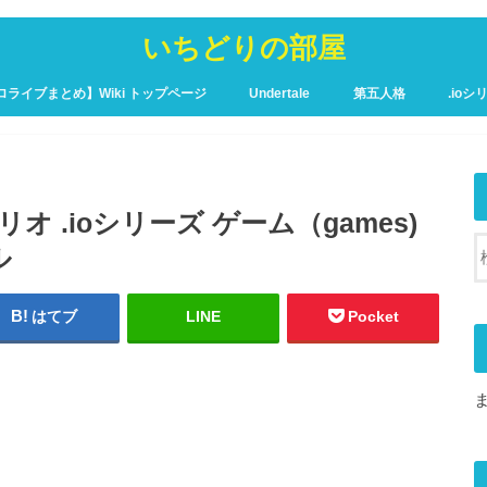
いちどりの部屋
ロライブまとめ】Wiki トップページ
Undertale
第五人格
.ioシ
ュア攻略Wiki – トップページ
スリザリオ .ioシリーズ ゲーム（games)
ル
はてブ
LINE
Pocket