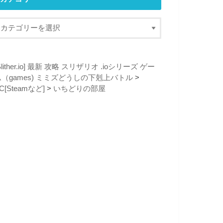
Slither.io] 最新 攻略 スリザリオ .ioシリーズ ゲー
ム（games) ミミズどうしの下剋上バトル
>
C[Steamなど]
>
いちどりの部屋