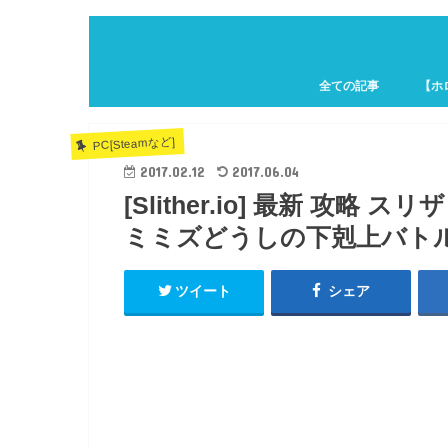
全ての記事
【ホ
ホロキ
PC[Steamなど]
2017.02.12
2017.06.04
[Slither.io] 最新 攻略 
ミミズどうしの下剋上バト
ツイート
シェア