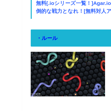
無料[.ioシリーズ一覧！]Agar.io 
倒的な戦力となれ！[無料対人ア
・ルール