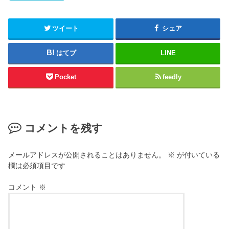
t
ク
e
し
r
て
(
く
新
だ
ツイート
シェア
し
さ
い
い
ウ
(
はてブ
LINE
ィ
新
ン
し
ド
い
ウ
ウ
Pocket
feedly
で
ィ
開
ン
き
ド
ま
ウ
す
で
)
開
き
コメントを残す
ま
す
)
メールアドレスが公開されることはありません。
※
が付いている
欄は必須項目です
コメント
※