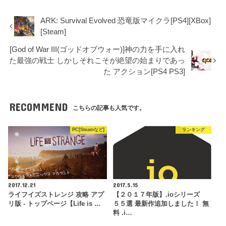
ARK: Survival Evolved 恐竜版マイクラ[PS4][XBox]
[Steam]
[God of War III(ゴッドオブウォー)]神の力を手に入れ
た最強の戦士 しかしそれこそが絶望の始まりであっ
た アクション[PS4 PS3]
RECOMMEND
こちらの記事も人気です。
PC[Steamなど]
ランキング
2017.12.21
2017.5.15
ライフイズストレンジ 攻略 アプ
【２０１７年版】.ioシリーズ
リ版 - トップページ【Life is …
５５選 最新作追加しました！ 無
料 .i…