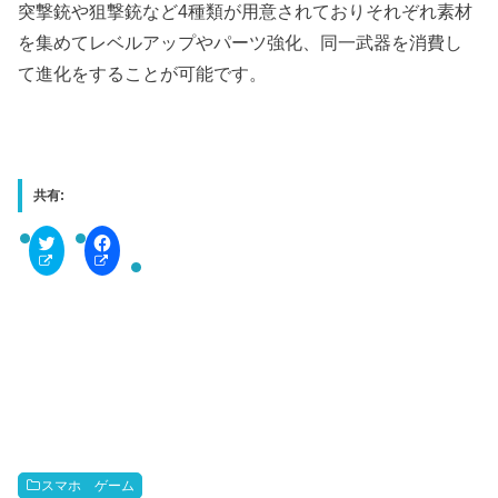
突撃銃や狙撃銃など4種類が用意されておりそれぞれ素材
を集めてレベルアップやパーツ強化、同一武器を消費し
て進化をすることが可能です。
共有:
C
F
l
a
i
c
c
e
k
b
t
o
o
o
s
k
h
で
a
共
r
有
e
す
o
る
n
に
T
は
w
ク
i
リ
t
ッ
スマホ ゲーム