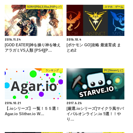
SONY[PS4,3,Vita,PSPなど]
スマホ ゲーム
2016.11.24
2016.10.4
[GOD EATER]神を操り神を喰え
[ポケモン GO]攻略 最速育成 ま
アラガミVS人類 [PS4][P…
とめ2
ランキング
PC[Steamなど]
2016.10.21
2017.6.26
【.ioシリーズ】一覧！５５選！
[厳選.ioシリーズ]マイクラ風サバ
Agar.io Slither.io W…
イバルオンライン.io 5選！！や
り…