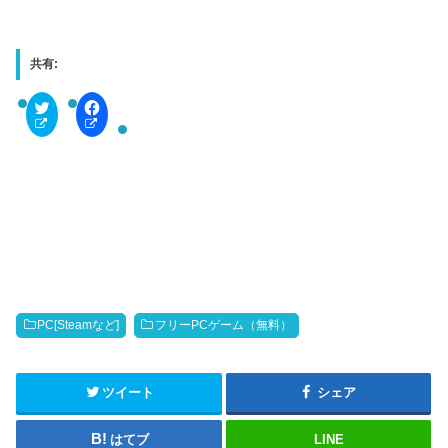
共有:
C
F
l
a
i
c
c
e
k
b
t
o
o
o
s
k
h
で
a
共
r
有
e
す
o
る
n
に
T
は
w
ク
i
リ
t
ッ
PC[Steamなど]
フリーPCゲーム（無料）
t
ク
e
し
r
て
(
く
新
だ
ツイート
シェア
し
さ
い
い
ウ
(
はてブ
LINE
ィ
新