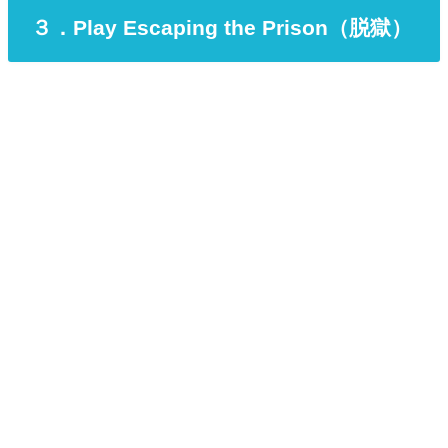
３．Play Escaping the Prison（脱獄）