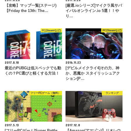
【攻略】マップ一覧(ステージ)
[厳選.ioシリーズ]マイクラ風サバ
【Friday the 13th: The…
イバルオンライン.io 5選！！や
り…
PC[Steamなど]
PC[Steamなど]
2017.8.18
2016.11.23
最近のPUBGは低スペックでも動
[デビルメイクライ4]その力、神
くの？PC選びと軽くする方法！
か、悪魔か スタイリッシュアク
ション[P…
フリーPCゲーム（無料）
ランキング
2017.5.13
2017.12.8
[フリーPCゲーム]Super Battle
【Amazon(アマゾン)】リオレウ