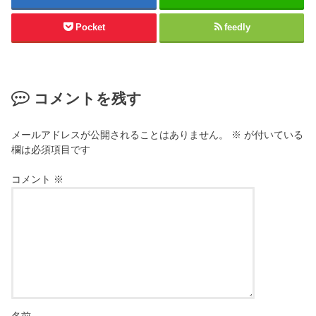
ン
し
ド
い
ウ
ウ
Pocket
feedly
で
ィ
開
ン
き
ド
ま
ウ
す
で
)
開
き
コメントを残す
ま
す
)
メールアドレスが公開されることはありません。
※
が付いている
欄は必須項目です
コメント
※
名前