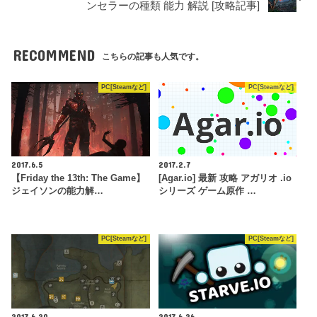
ンセラーの種類 能力 解説 [攻略記事]
RECOMMEND
こちらの記事も人気です。
PC[Steamなど]
PC[Steamなど]
2017.6.5
2017.2.7
【Friday the 13th: The Game】
[Agar.io] 最新 攻略 アガリオ .io
ジェイソンの能力解…
シリーズ ゲーム原作 …
PC[Steamなど]
PC[Steamなど]
2017.6.20
2017.6.26