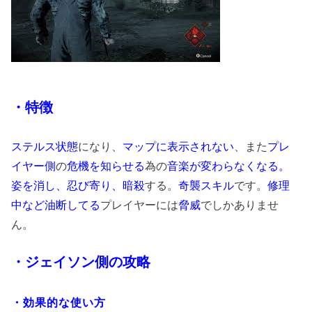
・特徴
ステルス状態
になり、
マップに表示されない
、また
プレ
イヤー側
の
危機を知らせる
為の
音楽が変わらなくなる。
姿を消し、忍び寄り、暗殺
する。
奇襲スキル
です。
修理
中など油断してる
プレイヤーには
脅威
でしかありませ
ん。
・ジェイソン側の攻略
・効果的な使い方