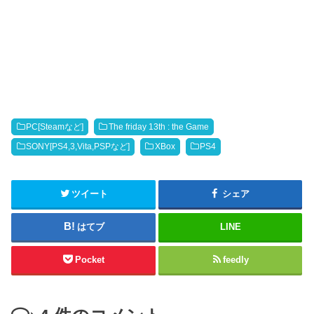
k
b
t
o
o
o
s
k
h
で
a
共
r
有
e
す
o
る
n
に
T
は
w
ク
i
リ
t
ッ
PC[Steamなど]
The friday 13th : the Game
t
ク
e
し
SONY[PS4,3,Vita,PSPなど]
XBox
PS4
r
て
(
く
新
だ
し
さ
い
い
ツイート
シェア
ウ
(
ィ
新
ン
し
ド
い
はてブ
LINE
ウ
ウ
で
ィ
開
ン
Pocket
feedly
き
ド
ま
ウ
す
で
)
開
き
ま