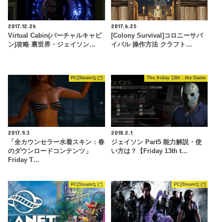
2017.12.26
2017.6.25
Virtual Cabin(バーチャルキャビ
[Colony Survival]コロニーサバ
ン)攻略 裏世界・ジェイソン…
イバル 操作方法 クラフト…
PC[Steamなど]
The friday 13th : the Game
2017.9.3
2018.2.1
「全カウンセラー水着スキン：春
ジェイソン Part5 能力解説・使
のダウンロードコンテンツ」
い方は？【Friday 13th t…
Friday T…
PC[Steamなど]
PC[Steamなど]