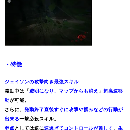
・特徴
ジェイソンの攻撃向き最強スキル
発動中は「
透明になり、マップからも消え
」
超高速移
動
が可能。
さらに、
発動終了直後すぐに攻撃や掴みなどの行動が
出来る
一撃必殺スキル。
弱点
としては逆に
速過ぎてコントロールが難しく
、
生