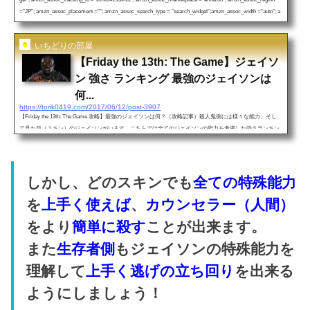
="JP"; amzn_assoc_placement =""; amzn_assoc_search_type = "search_widget";amzn_assoc_width ="auto"; a
mzn_assoc_height ="auto"; amzn_assoc_default_search_category =""; amzn_assoc_default_search_key ="Frid
a...
いちどりの部屋
【Friday the 13th: The Game】ジェイソ
ン 強さ ランキング 最強のジェイソンは
何...
https://torik0419.com/2017/06/12/post-3907
【Friday the 13th: The Game 攻略】最強のジェイソンは何？（攻略記事）殺人鬼側には様々な能力、そし
て見た目（スキン）のジェイソンがいます。こちらでは全てのジェイソンの能力を考慮した強さランキン
グとその理由を紹介して行きたいと思います。https://torik0419.com/2017/06/30/friday-13th-the-game-kouryak
u/↓↓全ジェイソンの種類、能力を知りたい方はこちらをご覧ください！https://torik0419.com/2017/06/06/post
-3752/ ↓↓ジェイソンの特殊能力の解説はこちら！https://torik0419.com/2017/06/05/post-3739/ジェイソン 強
さ...
しかし、どのスキンでも
全ての特殊能力
を
上手く使えば
、
カウンセラー（人間）
をより
簡単に殺す
ことが出来ます。
また
生存者側
もジェイソンの特殊能力を
理解して
上手く逃げの立ち回り
を出来る
ようにしましょう！