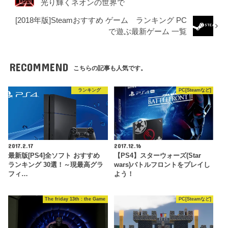
光り輝くネオンの世界で
[2018年版]Steamおすすめ ゲーム ランキング PC
で遊ぶ最新ゲーム 一覧
RECOMMEND
こちらの記事も人気です。
ランキング
PC[Steamなど]
2017.2.17
2017.12.16
最新版[PS4]全ソフト おすすめ
【PS4】スターウォーズ(Star
ランキング 30選！～現最高グラ
wars)バトルフロントをプレイし
フィ…
よう！
The friday 13th : the Game
PC[Steamなど]