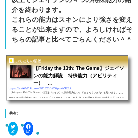
介を終わります。
これらの能力はスキンにより強さを変え
ることが出来ますので、よろしければそ
ちらの記事と比べてごらんください＾＾
いちどりの部屋
【Friday the 13th: The Game】ジェイソ
ンの能力解説 特殊能力（アビリティ
ー） ...
https://torik0419.com/2017/06/05/post-3739
【Friday the 13th: The Game】今回はジェイソンの特殊能力についてまとめていきたいと思います。この
ゲームはの非対称オンラインマルチプレイゲームであり、８人プレイの場合８分の１の確率で「ジェイソ
ン」を使用できます。その貴重な確率でプレイできるジェイソンを早く極めたい、という方も多いと思う
ので今回はジェイソンの能力を紹介したいと思います。↓↓関連記事はこちら プレイ方法 ゲーム説明 まと
共有:
め 攻略 生存者の生き残り方 全ジェイソンの種類（スキン） 能力 解説 ・ジェイソンの基本能力（特殊能
力）まず全てのジ...
C
F
l
a
i
c
c
e