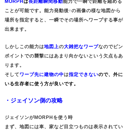
MORPH
は
長距離瞬間移動
能力で一瞬で距離を縮める
ことが可能です。能力発動後↑の画像の様な地図から
場所を指定すると、一瞬でその場所へワープする事が
出来ます。
しかしこの能力は
地図上
の
大雑把なワープ
なのでピン
ポイントでの襲撃にはあまり向かないという欠点もあ
ります。
そして
ワープ先に建物の中
は
指定できない
ので、外に
いる生存者に使う方が良いです。
・ジェイソン側の攻略
ジェイソンがMORPHを使う時
まず、地図には車、家など目立つものは表示されてい