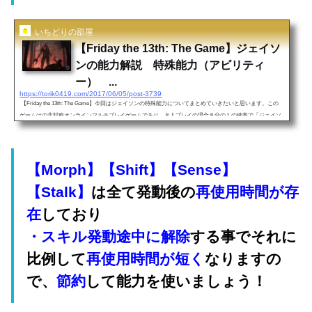
いちどりの部屋
【Friday the 13th: The Game】ジェイソ
ンの能力解説 特殊能力（アビリティ
ー） ...
https://torik0419.com/2017/06/05/post-3739
【Friday the 13th: The Game】今回はジェイソンの特殊能力についてまとめていきたいと思います。この
ゲームはの非対称オンラインマルチプレイゲームであり、８人プレイの場合８分の１の確率で「ジェイソ
ン」を使用できます。その貴重な確率でプレイできるジェイソンを早く極めたい、という方も多いと思う
ので今回はジェイソンの能力を紹介したいと思います。↓↓関連記事はこちら プレイ方法 ゲーム説明 まと
め 攻略 生存者の生き残り方 全ジェイソンの種類（スキン） 能力 解説 ・ジェイソンの基本能力（特殊能
力）まず全てのジ...
【Morph】
【Shift】
【Sense】
【Stalk】
は全て発動後の
再使用時間が存
在
しており
・スキル発動途中に解除
する事でそれに
比例して
再使用時間が短く
なりますの
で、
節約
して能力を使いましょう！