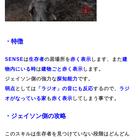
・特徴
SENSE
は
生存者
の居場所を
赤く表示
します、また
建
物内にいる時
は
建物ごと赤く表示
します。
ジェイソン側の強力な
探知能力
です。
弱点
としては
「ラジオ」の音にも反応
するので、
ラジ
オがなっている家
も
赤く表示
してしまう事です。
・ジェイソン側の攻略
このスキルは生存者を見つけていない段階はどんどん