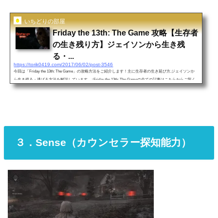
いちどりの部屋
Friday the 13th: The Game 攻略【生存者
の生き残り方】ジェイソンから生き残
る・...
https://torik0419.com/2017/06/02/post-3546
今回は「Friday the 13th: The Game」の攻略方法をご紹介します！主に生存者の生き延び方,ジェイソンか
ら生き残る・逃げる方法を解説しています。↓Friday the 13th: The Gameの全ての記事はこちらからご覧く
ださい＾＾ジェイソンの能力解説はこちら↓ジェイソンの能力解説 特殊能力（アビリティー）全ジェイ
ソンの種類（スキン） 能力 解説 １．人間側・勝利条件（Victory condition）【13日の金曜日ゲーム攻略/脱
出方法】FRIDAY THE 13TH THE GAME: How to Escape From Jason(参考）①車での脱出（Car）人間は広
大な森の中の家や森の中...
３．Sense（カウンセラー探知能力）