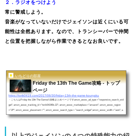
２．ラジオをつけよう
常に警戒しよう。
音楽がなっていないだけでジェイソンは近くにいる可
能性は全然あります。なので、トランシーバーで仲間
と位置を把握しながら作業できるとなお良いです。
いちどりの部屋
Friday the 13th The Game攻略 - トップ
ページ
https://torik0419.com/2017/06/30/friday-13th-the-game-kouryaku
・こちらはFriday the 13th The Gameの攻略まとめページですamzn_assoc_ad_type ="responsive_search_wid
get"; amzn_assoc_tracking_id ="torik04190b-22"; amzn_assoc_marketplace ="amazon"; amzn_assoc_region
="JP"; amzn_assoc_placement =""; amzn_assoc_search_type = "search_widget";amzn_assoc_width ="auto"; a
mzn_assoc_height ="auto"; amzn_assoc_default_search_category =""; amzn_assoc_default_search_key ="Frid
a...
以上でジェイソンの４つの特殊能力の紹