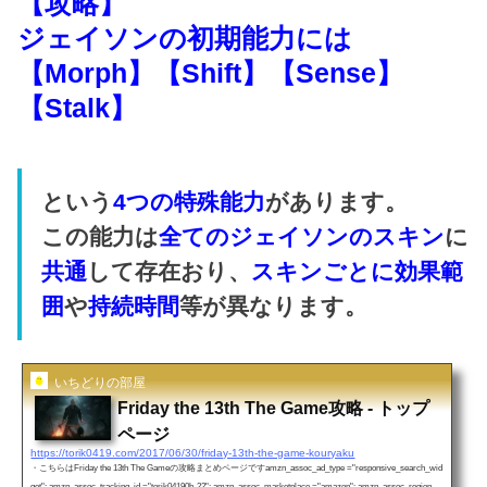
【攻略】
ジェイソンの初期能力には
【Morph】
【Shift】
【Sense】
【Stalk】
という
4つの特殊能力
があります。
この能力は
全てのジェイソンのスキン
に
共通
して存在おり、
スキンごとに効果範
囲
や
持続時間
等が異なります。
いちどりの部屋
Friday the 13th The Game攻略 - トップ
ページ
https://torik0419.com/2017/06/30/friday-13th-the-game-kouryaku
・こちらはFriday the 13th The Gameの攻略まとめページですamzn_assoc_ad_type ="responsive_search_wid
get"; amzn_assoc_tracking_id ="torik04190b-22"; amzn_assoc_marketplace ="amazon"; amzn_assoc_region