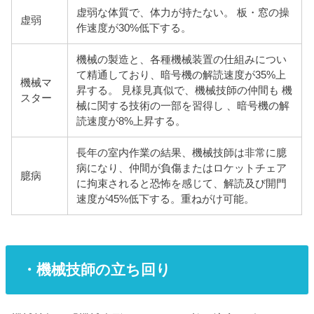
虚弱な体質で、体力が持たない。 板・窓の操
虚弱
作速度が30%低下する。
機械の製造と、各種機械装置の仕組みについ
て精通しており、暗号機の解読速度が35%上
機械マ
昇する。 見様見真似で、機械技師の仲間も 機
スター
械に関する技術の一部を習得し 、
暗号機の解
読速度が8%上昇する。
長年の室内作業の結果、機械技師は非常に臆
病になり、仲間が負傷
またはロケットチェア
臆病
に拘束されると恐怖を感じて、解読及び開門
速度が45%低下する。重ねがけ可能。
・機械技師の立ち回り