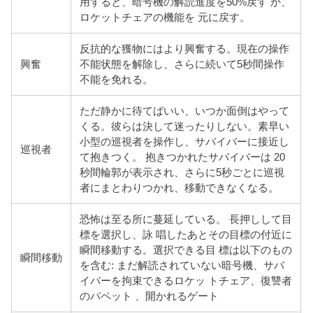
用すると、暗号機の解読進度を50%戻す か、
ロケットチェアの機能を 元に戻す。
反抗的な獲物にはより興奮する。現在の操作
興奮
不能状態を解除し、さらに続いて5秒間操作
不能を免れる。
ただ静かに待てばいい、いつか面倒はやって
くる。彼らは
決して迷ったりしない。素早い
小型の巡視者を操作し、サバイバーに接近し
巡視者
て抱きつく。 抱きつかれたサバイバーは 20
秒間輪郭が表示され、さらに5秒ごとに巡視
者にまとわりつかれ、移動できなくなる。
恐怖は至る所に蔓延している。 長押しして目
標を選択し、詠 唱したあとその目標の付近に
瞬間移動する。選択できる目 標は以下のもの
瞬間移動
を含む: まだ解読されていない暗号機、サバ
イバーを拘束できるロケッ トチェア、復讐者
のパペット 、開かれるゲート