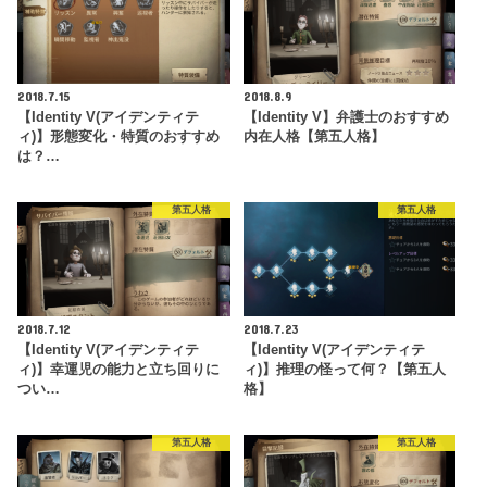
2018.7.15
2018.8.9
【Identity V(アイデンティテ
【Identity V】弁護士のおすすめ
ィ)】形態変化・特質のおすすめ
内在人格【第五人格】
は？…
第五人格
第五人格
2018.7.12
2018.7.23
【Identity V(アイデンティテ
【Identity V(アイデンティテ
ィ)】幸運児の能力と立ち回りに
ィ)】推理の怪って何？【第五人
つい…
格】
第五人格
第五人格