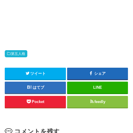
k
b
t
o
o
o
s
k
h
で
a
共
r
有
e
す
o
る
n
に
T
は
w
ク
i
リ
t
ッ
第五人格
t
ク
e
し
r
て
(
く
新
だ
ツイート
シェア
し
さ
い
い
ウ
(
はてブ
LINE
ィ
新
ン
し
ド
い
ウ
ウ
Pocket
feedly
で
ィ
開
ン
き
ド
ま
ウ
す
で
)
開
き
コメントを残す
ま