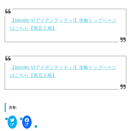
【Identity V(アイデンティティ)】攻略トップページ
はこちら【第五人格】
【Identity V(アイデンティティ)】攻略トップページ
はこちら【第五人格】
共有:
C
F
l
a
i
c
c
e