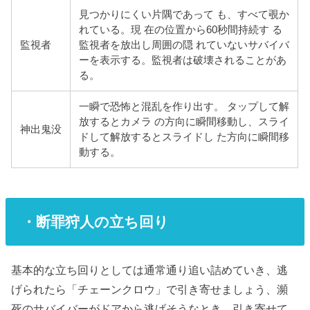
見つかりにくい片隅であって も、すべて覗か
れている。現 在の位置から60秒間持続す る
監視者
監視者を放出し周囲の隠 れていないサバイバ
ーを表示する。監視者は破壊されることがあ
る。
一瞬で恐怖と混乱を作り出す。 タップして解
放するとカメラ の方向に瞬間移動し、スライ
神出鬼没
ドして解放するとスライドし た方向に瞬間移
動する。
・断罪狩人の立ち回り
基本的な立ち回りとしては通常通り追い詰めていき、逃
げられたら「チェーンクロウ」で引き寄せましょう、瀕
死のサバイバーがドアから逃げそうなとき、引き寄せて