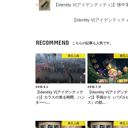
【Identity V(アイデンティティ)
【Identity V(アイデ
RECOMMEND
こちらの記事も人気です。
第五人格
第五
2018.8.4
2018.7.13
【Identity V(アイデンティテ
【Identity V(アイデン
ィ)】カラスの来る時間、ハン
ィ)】手掛かり（パズル
ターへ…
ス）の効…
第五人格
第五