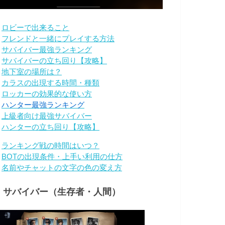
・
ロビーで出来ること
・
フレンドと一緒にプレイする方法
・
サバイバー最強ランキング
・
サバイバーの立ち回り【攻略】
・
地下室の場所は？
・
カラスの出現する時間・種類
・
ロッカーの効果的な使い方
・
ハンター最強ランキング
・
上級者向け最強サバイバー
・
ハンターの立ち回り【攻略】
・
ランキング戦の時間はいつ？
・
BOTの出現条件・上手い利用の仕方
・
名前やチャットの文字の色の変え方
・サバイバー（生存者・人間）