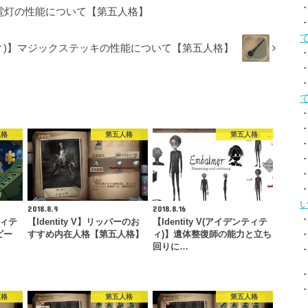
】懐中電灯の性能について【第五人格】
ンティティ)】マジックステッキの性能について【第五人格】
人格
第五人格
第五人格
2018.8.9
2018.8.16
ティテ
【Identity V】リッパーのお
【Identity V(アイデンティテ
ピー
すすめ内在人格【第五人格】
ィ)】遺体整復師の能力と立ち
回りに…
人格
第五人格
第五人格