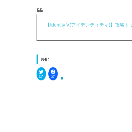
【Identity V(アイデンティティ)】
共有:
C
F
l
a
i
c
c
e
k
b
t
o
o
o
s
k
h
で
a
共
r
有
e
す
o
る
n
に
T
は
w
ク