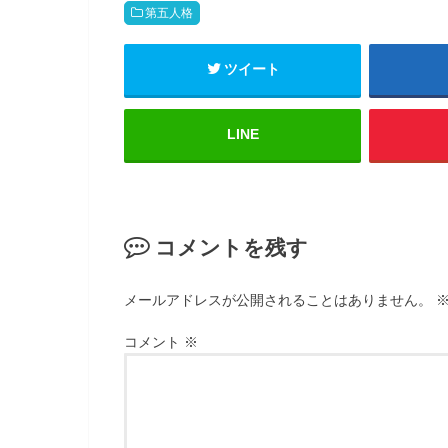
i
リ
t
ッ
第五人格
t
ク
e
し
r
て
(
く
ツイート
新
だ
し
さ
い
い
ウ
(
ィ
新
LINE
ン
し
ド
い
ウ
ウ
で
ィ
開
ン
き
ド
ま
ウ
す
で
コメントを残す
)
開
き
ま
す
)
メールアドレスが公開されることはありません。
コメント
※