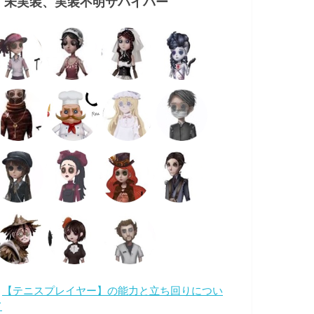
・未実装、実装不明サバイバー
・
【テニスプレイヤー】の能力と立ち回りについ
て