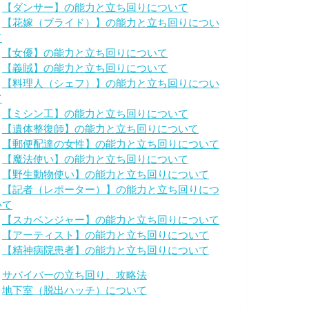
・
【ダンサー】の能力と立ち回りについて
・
【花嫁（ブライド）】の能力と立ち回りについ
て
・
【女優】の能力と立ち回りについて
・
【義賊】の能力と立ち回りについて
・
【料理人（シェフ）】の能力と立ち回りについ
て
・
【ミシン工】の能力と立ち回りについて
・
【遺体整復師】の能力と立ち回りについて
・
【郵便配達の女性】の能力と立ち回りについて
・
【魔法使い】の能力と立ち回りについて
・
【野生動物使い】の能力と立ち回りについて
・
【記者（レポーター）】の能力と立ち回りにつ
いて
・
【スカベンジャー】の能力と立ち回りについて
・
【アーティスト】の能力と立ち回りについて
・
【精神病院患者】の能力と立ち回りについて
・
サバイバーの立ち回り、攻略法
・
地下室（脱出ハッチ）について