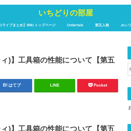
いちどりの部屋
ロライブまとめ】Wiki トップページ
Undertale
第五人格
.ioシ
ュア攻略Wiki – トップページ
ンティティ)】工具箱の性能について【第五
はてブ
LINE
Pocket
ンティティ)】工具箱の性能について【第五