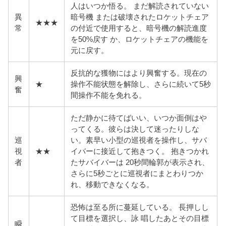
人はいつか悟る。 まだ解読されていない
異
暗号機 または破壊されたロケットチェア
★★★
常
の付近で使用すると、暗号機の解読進度
を50%戻す か、ロケットチェアの機能を
元に戻す。
反抗的な獲物にはより興奮する。現在の
興
★
操作不能状態を解除し、さらに続いて5秒
奮
間操作不能を免れる。
ただ静かに待てばいい、いつか面倒はや
ってくる。彼らは
決して迷ったりしな
巡
い。素早い小型の巡視者を操作し、サバ
視
★★
イバーに接近して抱きつく。 抱きつかれ
者
たサバイバーは 20秒間輪郭が表示され、
さらに5秒ごとに巡視者にまとわりつか
れ、移動できなくなる。
恐怖は至る所に蔓延している。 長押しし
て目標を選択し、詠 唱したあとその目標
瞬