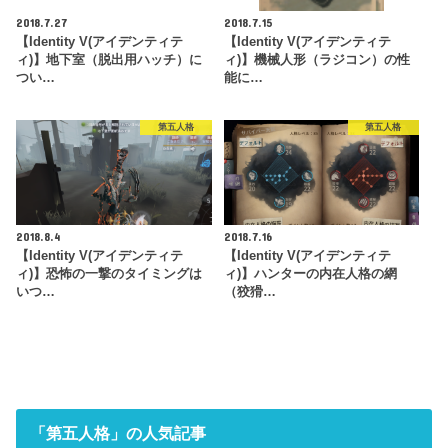
2018.7.27
2018.7.15
【Identity V(アイデンティテ
【Identity V(アイデンティテ
ィ)】地下室（脱出用ハッチ）に
ィ)】機械人形（ラジコン）の性
つい…
能に…
第五人格
第五人格
2018.8.4
2018.7.16
【Identity V(アイデンティテ
【Identity V(アイデンティテ
ィ)】恐怖の一撃のタイミングは
ィ)】ハンターの内在人格の網
いつ…
（狡猾…
「第五人格」の人気記事