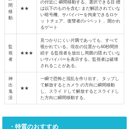
の付近に 瞬間移動する。選択できる目 標
間
★★
は以下のものを含む: まだ解読されていな
移
い暗号機、サバイバーを拘束できるロケ
動
ッ トチェア、復讐者のパペット 、開かれ
るゲート
見つかりにくい片隅であっても、すべて
監
覗かれている。現在の位置から60秒間持
視
★★★
続す る監視者を放出し周囲の隠 れていな
者
いサバイバーを表示する。監視者は破壊
されることがある。
神
一瞬で恐怖と混乱を作り出す。 タップし
出
て解放するとカメラ の方向に瞬間移動
★★
鬼
し、スライ ドして解放するとスライドし
没
た方向に瞬間移動する。
・特質のおすすめ