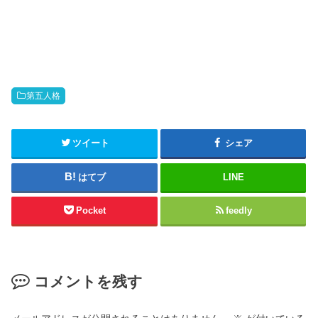
s
k
h
で
a
共
r
有
e
す
o
る
n
に
T
は
w
ク
i
リ
t
ッ
第五人格
t
ク
e
し
r
て
(
く
新
だ
ツイート
シェア
し
さ
い
い
ウ
(
はてブ
LINE
ィ
新
ン
し
ド
い
ウ
ウ
Pocket
feedly
で
ィ
開
ン
き
ド
ま
ウ
す
で
)
開
き
コメントを残す
ま
す
)