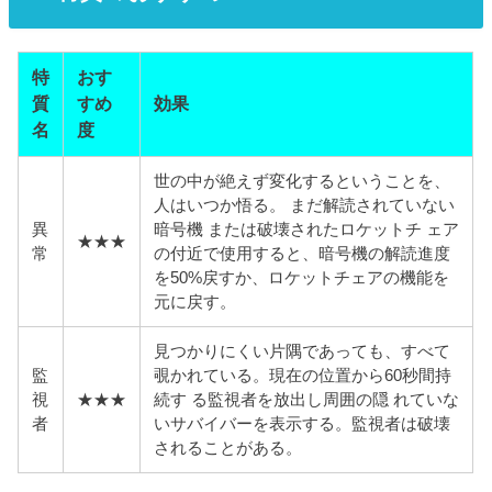
特
おす
質
すめ
効果
名
度
世の中が絶えず変化するということを、
人はいつか悟る。 まだ解読されていない
異
暗号機 または破壊されたロケットチ ェア
★★★
常
の付近で使用すると、暗号機の解読進度
を50%戻すか、ロケットチェアの機能を
元に戻す。
見つかりにくい片隅であっても、すべて
監
覗かれている。現在の位置から60秒間持
視
★★★
続す る監視者を放出し周囲の隠 れていな
者
いサバイバーを表示する。監視者は破壊
されることがある。