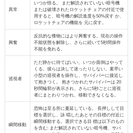
いつか悟る。 まだ解読されていない暗号機
異常
または破壊されたロケットチ ェアの付近で使
用すると、暗号機の解読進度を50%戻す か、
ロケットチェアの機能を 元に戻す。
反抗的な獲物にはより興奮する。現在の操作
興奮
不能状態を解除し、さらに続いて5秒間操作
不能を免れる。
ただ静かに待てばいい、いつか面倒はやって
くる。彼らは
決して迷ったりしない。素早い
小型の巡視者を操作し、サバイバーに接近し
巡視者
て抱きつく。 抱きつかれたサバイバーは 20
秒間輪郭が表示され、さらに5秒ごとに巡視
者にまとわりつかれ、移動できなくなる。
恐怖は至る所に蔓延している。 長押しして目
標を選択し、詠 唱したあとその目標の付近に
瞬間移動する。選択できる目 標は以下のもの
瞬間移動
を含む: まだ解読されていない暗号機、サバ