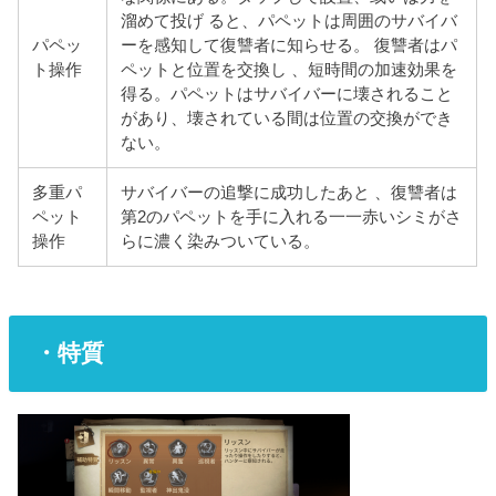
溜めて投げ ると、パペットは周囲のサバイバ
パペッ
ーを感知して復讐者に知らせる。 復讐者はパ
ト操作
ペットと位置を交換し 、短時間の加速効果を
得る。パペットはサバイバーに壊されること
があり、壊されている間は位置の交換ができ
ない。
多重パ
サバイバーの追撃に成功したあと 、復讐者は
ペット
第2のパペットを手に入れる一一赤いシミがさ
操作
らに濃く染みついている。
・特質