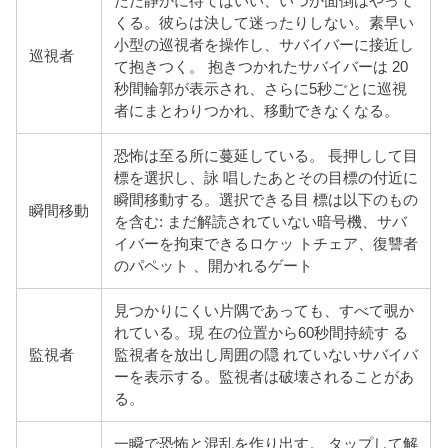
ただ静かに待てばいい、いつか面倒はやって
くる。彼らは
決して迷ったりしない。素早い
小型の巡視者を操作し、サバイバーに接近し
巡視者
て抱きつく。 抱きつかれたサバイバーは 20
秒間輪郭が表示され、さらに5秒ごとに巡視
者にまとわりつかれ、移動できなくなる。
恐怖は至る所に蔓延している。 長押しして目
標を選択し、詠 唱したあとその目標の付近に
瞬間移動する。選択できる目 標は以下のもの
瞬間移動
を含む: まだ解読されていない暗号機、サバ
イバーを拘束できるロケッ トチェア、復讐者
のパペット 、開かれるゲート
見つかりにくい片隅であっても、すべて覗か
れている。現 在の位置から60秒間持続す る
監視者
監視者を放出し周囲の隠 れていないサバイバ
ーを表示する。監視者は破壊されることがあ
る。
一瞬で恐怖と混乱を作り出す。 タップして解