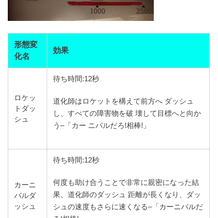
形態変
効果
化名
待ち時間:12秒
ロケッ
道化師はロケットを構えて前方へ ダッシュ
トダッ
し、すべての障害物を破 壊して目標へと向か
シュ
う–「カー ニバルだろ!相棒!」
待ち時間:12秒
何度も助け合うことで非常に親密になった結
カーニ
果、道化師のダッシュ 距離が長くなり、ダッ
バルダ
ッシュ
シュの速度もさらに速くなる–「カーニバルだ