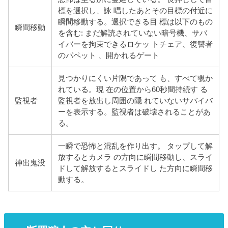
標を選択し、詠 唱したあとその目標の付近に
瞬間移動する。選択できる目 標は以下のもの
瞬間移動
を含む: まだ解読されていない暗号機、サバ
イバーを拘束できるロケッ トチェア、復讐者
のパペット 、開かれるゲート
見つかりにくい片隅であって も、すべて覗か
れている。現 在の位置から60秒間持続す る
監視者
監視者を放出し周囲の隠 れていないサバイバ
ーを表示する。監視者は破壊されることがあ
る。
一瞬で恐怖と混乱を作り出す。 タップして解
放するとカメラ の方向に瞬間移動し、スライ
神出鬼没
ドして解放するとスライドし た方向に瞬間移
動する。