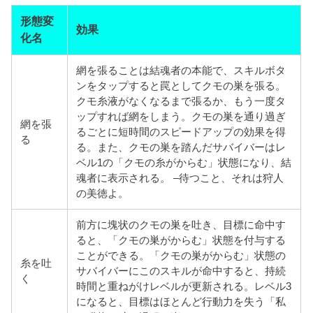
形態変
効果
化名
網を張ることは結魂者の本能で、スキルボタ
ンをタップすると罠としてクモの巣を張る。
クモ糸液がなくなるまで張るか、もう一度タ
ップすれば網をしまう。クモの巣を通り過ぎ
網を張
るごとに短時間のスピードアップの効果を得
る
る。また、クモの巣を踏んだサバイバーはレ
ベル1の「クモの糸がからむ」状
態になり、結
魂者に表示される。 –待つこと、それは狩人
の美徳よ。
前方に塊状のクモの巣を吐き、目標に命中す
ると、「クモの巣がからむ」状態を付与する
ことができる。「クモの巣がからむ」状態の
糸を吐
サバイバーにこのスキルが命中すると、持続
く
時間と重ねがけレベルが更新される。レベル3
になると、目標はほとんど行動力を失う「私