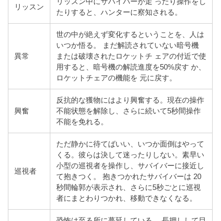
リッスン中にサバイバーが走 ったり操作をし
リッスン
たりすると、ハンターに察知される。
世の中が絶えず変化するということを、人は
いつか悟る。 まだ解読されていない暗号機
異常
または破壊されたロケットチ ェアの付近で使
用すると、暗号機の解読進度を50%戻す か、
ロケットチェアの機能を 元に戻す。
反抗的な獲物にはより興奮する。現在の操作
興奮
不能状態を解除し、さらに続いて5秒間操作
不能を免れる。
ただ静かに待てばいい、いつか面倒はやって
くる。彼らは
決して迷ったりしない。素早い
小型の巡視者を操作し、サバイバーに接近し
巡視者
て抱きつく。 抱きつかれたサバイバーは 20
秒間輪郭が表示され、さらに5秒ごとに巡視
者にまとわりつかれ、移動できなくなる。
恐怖は至る所に蔓延している。 長押しして目