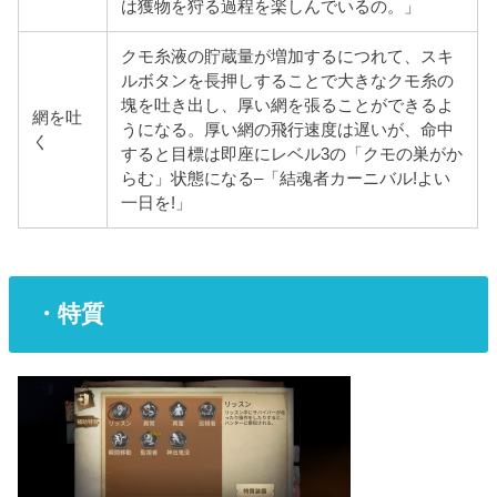
は獲物を狩る過程を楽しんでいるの。」
クモ糸液の貯蔵量が増加するにつれて、スキ
ルボタンを長押しすることで大きなクモ糸の
塊を吐き出し、厚い網を張ることができるよ
網を吐
うになる。厚い網の飛行速度は遅いが、命中
く
すると目標は即座にレベル3の「クモの巣がか
らむ」状態になる–「結魂者カーニバル!
よい
一日を!」
・特質