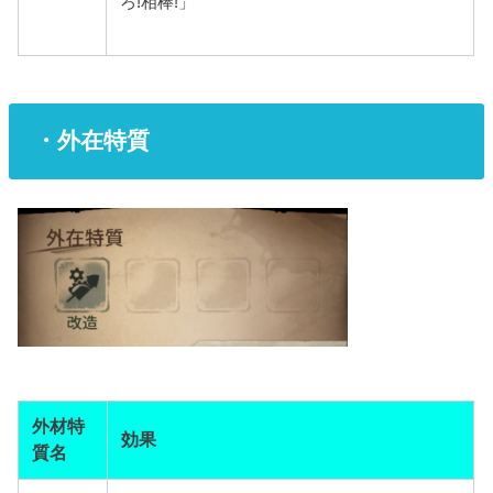
ろ!相棒!」
・外在特質
外材特
効果
質名