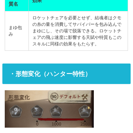
効果
質名
ロケットチェアを必要とせず、結
魂者はクモ
の糸の量を消費してサバイバーを包み込んで
まゆ包
まゆに
し、その場で脱落できる。ロケットチ
み
ェアの飛ぶ速度に影響する天賦や特質もこの
スキルに同様の効
果をもたらす。
・形態変化（ハンター特性）