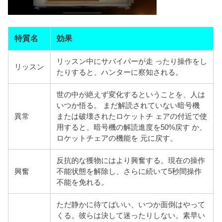
特質名
効果
リッスン中にサバイバーが走 ったり操作をし
リッスン
たりすると、ハンターに察知される。
世の中が絶えず変化するということを、人は
いつか悟る。 まだ解読されていない暗号機
異常
または破壊されたロケットチ ェアの付近で使
用すると、暗号機の解読進度を50%戻す か、
ロケットチェアの機能を 元に戻す。
反抗的な獲物にはより興奮する。現在の操作
興奮
不能状態を解除し、さらに続いて5秒間操作
不能を免れる。
ただ静かに待てばいい、いつか面倒はやって
くる。彼らは
決して迷ったりしない。素早い