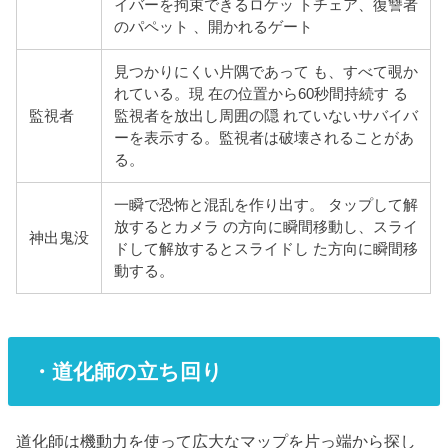
イバーを拘束できるロケッ トチェア、復讐者
のパペット 、開かれるゲート
見つかりにくい片隅であって も、すべて覗か
れている。現 在の位置から60秒間持続す る
監視者
監視者を放出し周囲の隠 れていないサバイバ
ーを表示する。監視者は破壊されることがあ
る。
一瞬で恐怖と混乱を作り出す。 タップして解
放するとカメラ の方向に瞬間移動し、スライ
神出鬼没
ドして解放するとスライドし た方向に瞬間移
動する。
・道化師の立ち回り
道化師は機動力を使って広大なマップを片っ端から探し