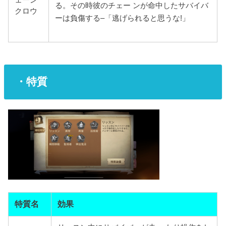
ェーン
る。その時彼のチェー ンが命中したサバイバ
クロウ
ーは負傷する–「逃げられると思うな!」
・特質
特質名
効果