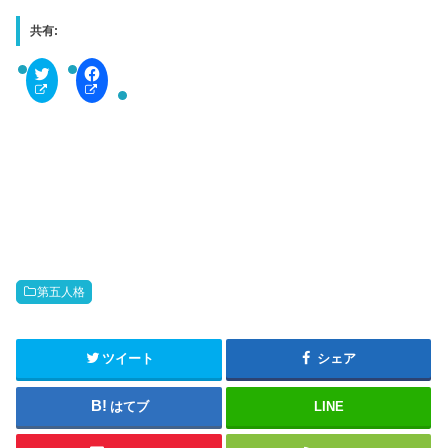
共有:
C
F
l
a
i
c
c
e
k
b
t
o
o
o
s
k
h
で
a
共
r
有
e
す
o
る
n
に
T
は
w
ク
i
リ
t
ッ
第五人格
t
ク
e
し
r
て
(
く
新
だ
ツイート
シェア
し
さ
い
い
ウ
(
はてブ
LINE
ィ
新
ン
し
ド
い