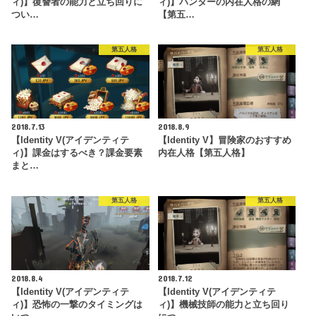
ィ)】復讐者の能力と立ち回りに
ィ)】ハンターの内在人格の網
つい…
【第五…
第五人格
第五人格
2018.7.13
2018.8.9
【Identity V(アイデンティテ
【Identity V】冒険家のおすすめ
ィ)】課金はするべき？課金要素
内在人格【第五人格】
まと…
第五人格
第五人格
2018.8.4
2018.7.12
【Identity V(アイデンティテ
【Identity V(アイデンティテ
ィ)】恐怖の一撃のタイミングは
ィ)】機械技師の能力と立ち回り