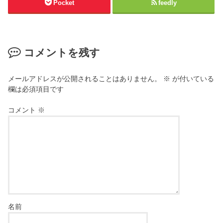
ウ
ウ
Pocket
feedly
で
ィ
開
ン
き
ド
ま
ウ
す
で
)
開
き
コメントを残す
ま
す
)
メールアドレスが公開されることはありません。
※
が付いている
欄は必須項目です
コメント
※
名前