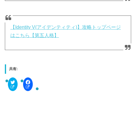
【Identity V(アイデンティティ)】攻略トップページ
はこちら【第五人格】
共有:
C
F
l
a
i
c
c
e
k
b
t
o
o
o
s
k
h
で
a
共
r
有
e
す
o
る
n
に