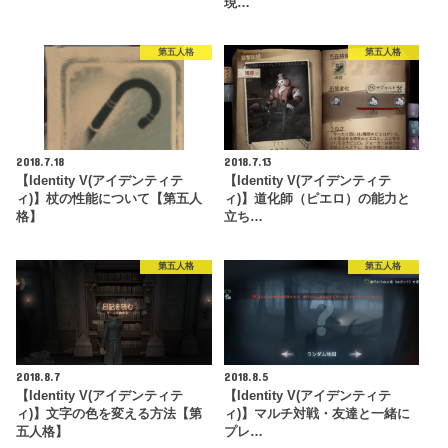
現…
第五人格
第五人格
2018.7.18
2018.7.13
【Identity V(アイデンティテ
【Identity V(アイデンティテ
ィ)】杖の性能について【第五人
ィ)】道化師（ピエロ）の能力と
格】
立ち…
第五人格
第五人格
2018.8.7
2018.8.5
【Identity V(アイデンティテ
【Identity V(アイデンティテ
ィ)】文字の色を変える方法【第
ィ)】マルチ対戦・友達と一緒に
五人格】
プレ…