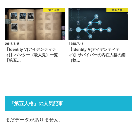
第五人格
第五人格
2018.7.13
2018.7.16
【Identity V(アイデンティテ
【Identity V(アイデンティテ
ィ)】ハンター（殺人鬼）一覧
ィ)】サバイバーの内在人格の網
【第五…
（執…
「第五人格」の人気記事
まだデータがありません。