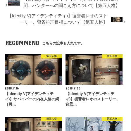
間、ハンターへの聞こえ方について【第五人格】
【Identity V(アイデンティティ)】復讐者レオのスト
ーリー、背景推理目標について【第五人格】
RECOMMEND
こちらの記事も人気です。
第五人格
第五人格
2018.7.16
2018.7.30
【Identity V(アイデンティテ
【Identity V(アイデンティテ
ィ)】サバイバーの内在人格の網
ィ)】復讐者レオのストーリー、
（勇…
背景…
第五人格
第五人格