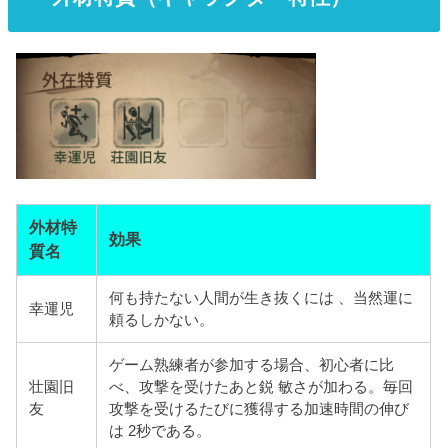
外材特
効果
質名
何も持たない人間が生き抜くには 、当然運に
幸運児
頼るしかない。
ゲーム熟練者が参加する場合、初心者に比
壮園旧
べ、攻撃を受けたあと鋭 敏さが加わる。毎回
友
攻撃を受けるたびに獲得する加速時間の伸び
は 2秒である。