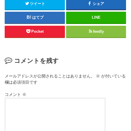
新
だ
ツイート
シェア
し
さ
い
い
ウ
(
はてブ
LINE
ィ
新
ン
し
ド
い
ウ
ウ
Pocket
feedly
で
ィ
開
ン
き
ド
ま
ウ
す
で
)
開
き
コメントを残す
ま
す
)
メールアドレスが公開されることはありません。
※
が付いている
欄は必須項目です
コメント
※