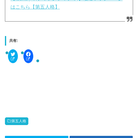
はこちら【第五人格】
共有:
C
F
l
a
i
c
c
e
k
b
t
o
o
o
s
k
h
で
a
共
r
有
e
す
o
る
n
に
T
は
w
ク
i
リ
t
ッ
第五人格
t
ク
e
し
r
て
(
く