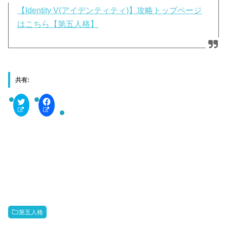
【Identity V(アイデンティティ)】攻略トップページ
はこちら【第五人格】
共有:
C
F
l
a
i
c
c
e
k
b
t
o
o
o
s
k
h
で
a
共
r
有
e
す
o
る
n
に
T
は
w
ク
i
リ
t
ッ
第五人格
t
ク
e
し