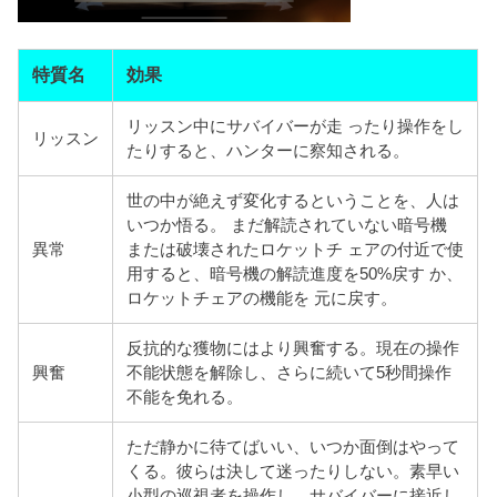
特質名
効果
リッスン中にサバイバーが走 ったり操作をし
リッスン
たりすると、ハンターに察知される。
世の中が絶えず変化するということを、人は
いつか悟る。 まだ解読されていない暗号機
異常
または破壊されたロケットチ ェアの付近で使
用すると、暗号機の解読進度を50%戻す か、
ロケットチェアの機能を 元に戻す。
反抗的な獲物にはより興奮する。現在の操作
興奮
不能状態を解除し、さらに続いて5秒間操作
不能を免れる。
ただ静かに待てばいい、いつか面倒はやって
くる。彼らは
決して迷ったりしない。素早い
小型の巡視者を操作し、サバイバーに接近し