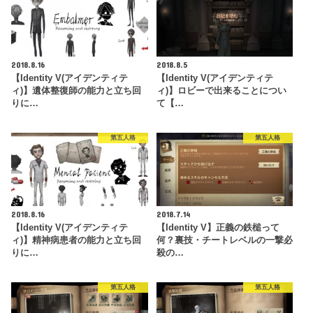
2018.8.16
2018.8.5
【Identity V(アイデンティテ
【Identity V(アイデンティテ
ィ)】遺体整復師の能力と立ち回
ィ)】ロビーで出来ることについ
りに…
て【…
第五人格
第五人格
2018.8.16
2018.7.14
【Identity V(アイデンティテ
【Identity V】正義の鉄槌って
ィ)】精神病患者の能力と立ち回
何？裏技・チートレベルの一撃必
りに…
殺の…
第五人格
第五人格