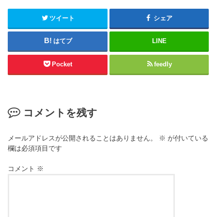
r
て
(
く
新
だ
ツイート
シェア
し
さ
い
い
ウ
(
はてブ
LINE
ィ
新
ン
し
ド
い
ウ
ウ
Pocket
feedly
で
ィ
開
ン
き
ド
ま
ウ
す
で
)
開
き
コメントを残す
ま
す
)
メールアドレスが公開されることはありません。
※
が付いている
欄は必須項目です
コメント
※