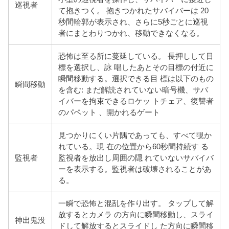
巡視者
て抱きつく。 抱きつかれたサバイバーは 20
秒間輪郭が表示され、さらに5秒ごとに巡視
者にまとわりつかれ、移動できなくなる。
恐怖は至る所に蔓延している。 長押しして目
標を選択し、詠 唱したあとその目標の付近に
瞬間移動する。選択できる目 標は以下のもの
瞬間移動
を含む: まだ解読されていない暗号機、サバ
イバーを拘束できるロケッ トチェア、復讐者
のパペット 、開かれるゲート
見つかりにくい片隅であっても、すべて覗か
れている。現 在の位置から60秒間持続す る
監視者
監視者を放出し周囲の隠 れていないサバイバ
ーを表示する。監視者は破壊されることがあ
る。
一瞬で恐怖と混乱を作り出す。 タップして解
放するとカメラ の方向に瞬間移動し、スライ
神出鬼没
ドして解放するとスライドし た方向に瞬間移