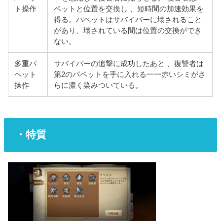
ト操作
ペットと位置を交換し 、短時間の加速効果を
得る。パペットはサバイバーに壊されること
があり、壊されている間は位置の交換ができ
ない。
多重パ
サバイバーの追撃に成功したあと 、復讐者は
ペット
第2のパペットを手に入れる一一赤いシミがさ
操作
らに濃く染みついている。
・特質