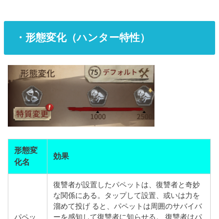
・形態変化（ハンター特性）
形態変
効果
化名
復讐者が設置したパペットは、復讐者と奇妙
な関係にある。タップして設置、或いは力を
溜めて投げ ると、パペットは周囲のサバイバ
パペッ
ーを感知して復讐者に知らせる。 復讐者はパ