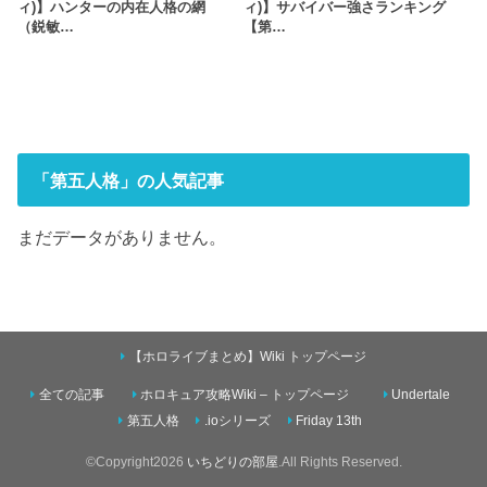
ィ)】ハンターの内在人格の網
ィ)】サバイバー強さランキング
（鋭敏…
【第…
「第五人格」の人気記事
まだデータがありません。
【ホロライブまとめ】Wiki トップページ
全ての記事
ホロキュア攻略Wiki – トップページ
Undertale
第五人格
.ioシリーズ
Friday 13th
©Copyright2026
いちどりの部屋
.All Rights Reserved.