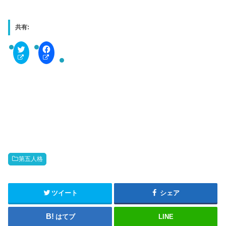
共有:
C
F
l
a
i
c
c
e
k
b
t
o
o
o
s
k
h
で
a
共
r
有
e
す
o
る
n
に
T
は
w
ク
i
リ
t
ッ
第五人格
t
ク
e
し
r
て
(
く
新
だ
ツイート
シェア
し
さ
い
い
ウ
(
はてブ
LINE
ィ
新
ン
し