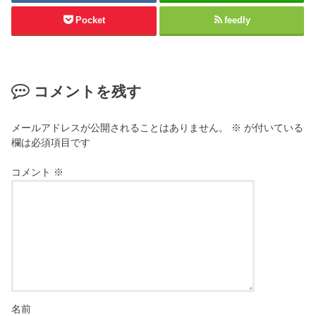
ド
い
ウ
ウ
Pocket
feedly
で
ィ
開
ン
き
ド
ま
ウ
す
で
)
開
き
コメントを残す
ま
す
)
メールアドレスが公開されることはありません。
※
が付いている
欄は必須項目です
コメント
※
名前