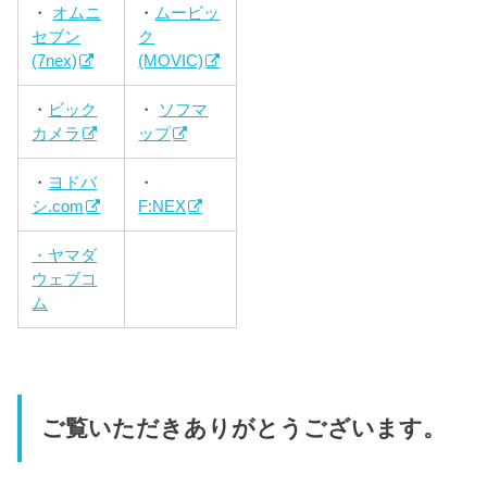
・
オムニ
・
ムービッ
セブン
ク
(7nex)
(MOVIC)
・
ビック
・
ソフマ
カメラ
ップ
・
ヨドバ
・
シ.com
F:NEX
・ヤマダ
ウェブコ
ム
ご覧いただきありがとうございます。