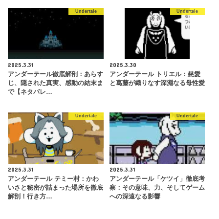
Undertale
Undertale
2025.3.31
2025.3.30
アンダーテール徹底解剖：あらす
アンダーテール トリエル：慈愛
じ、隠された真実、感動の結末ま
と葛藤が織りなす深淵なる母性愛
で【ネタバレ…
Undertale
Undertale
2025.3.31
2025.3.31
アンダーテール テミー村：かわ
アンダーテール「ケツイ」徹底考
いさと秘密が詰まった場所を徹底
察：その意味、力、そしてゲーム
解剖！行き方…
への深遠なる影響