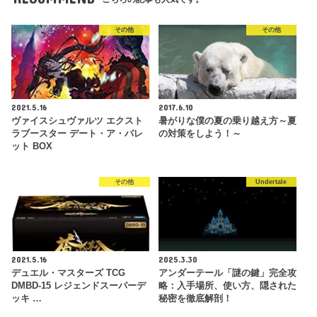
その他
その他
2021.5.16
2017.6.10
ヴァイスシュヴァルツ エクスト
暑がりな僕の夏の乗り越え方～夏
ラブースター デート・ア・バレ
の対策をしよう！～
ット BOX
その他
Undertale
2021.5.16
2025.3.30
デュエル・マスターズ TCG
アンダーテール「謎の鍵」完全攻
DMBD-15 レジェンドスーパーデ
略：入手場所、使い方、隠された
ッキ …
秘密を徹底解剖！