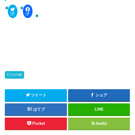
C
F
l
a
i
c
c
e
k
b
t
o
o
o
s
k
h
で
a
共
r
有
e
す
o
る
n
に
T
は
w
ク
i
リ
t
ッ
その他
t
ク
e
し
r
て
(
く
新
だ
ツイート
シェア
し
さ
い
い
ウ
(
はてブ
LINE
ィ
新
ン
し
ド
い
ウ
ウ
Pocket
feedly
で
ィ
開
ン
き
ド