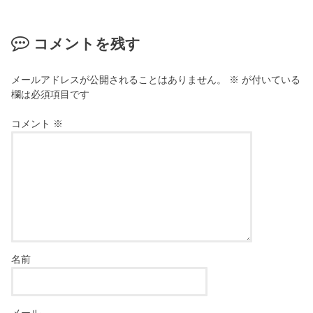
ま
ウ
す
で
)
開
き
コメントを残す
ま
す
)
メールアドレスが公開されることはありません。
※
が付いている
欄は必須項目です
コメント
※
名前
メール