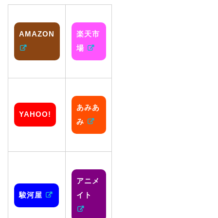
AMAZON
楽天市
場
あみあ
YAHOO!
み
アニメ
駿河屋
イト