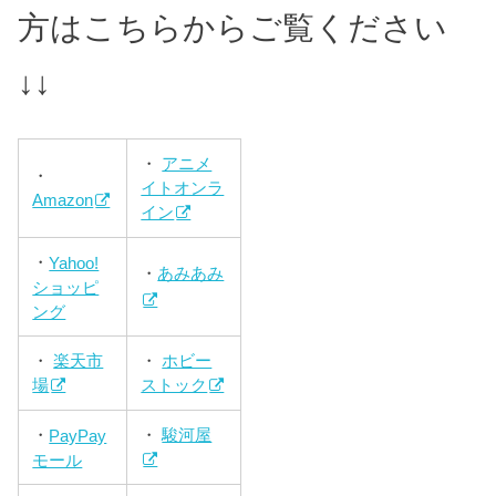
方はこちらからご覧ください
↓↓
・
アニメ
・
イトオンラ
Amazon
イン
・
Yahoo!
・
あみあみ
ショッピ
ング
・
楽天市
・
ホビー
場
ストック
・
駿河屋
・
PayPay
モール