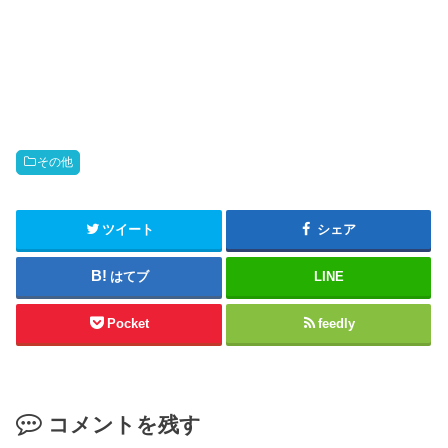
t
o
o
o
s
k
h
で
a
共
r
有
e
す
o
る
n
に
T
は
w
ク
i
リ
t
ッ
その他
t
ク
e
し
r
て
(
く
新
だ
ツイート
シェア
し
さ
い
い
ウ
(
はてブ
LINE
ィ
新
ン
し
ド
い
ウ
ウ
Pocket
feedly
で
ィ
開
ン
き
ド
ま
ウ
す
で
)
開
き
コメントを残す
ま
す