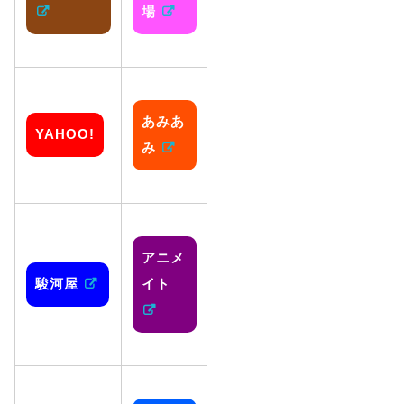
場
あみあ
YAHOO!
み
アニメ
駿河屋
イト