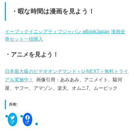
・暇な時間は漫画を見よう！
イーブックイニシアティブジャパン eBookJapan
漫画全
巻セット一括購入
・アニメを見よう！
日本最大級のビデオオンデマンド＜U-NEXT＞無料トライ
アル実施中！
画像引用：あみあみ、アニメイト、駿河
屋、ヤフー、アマゾン、楽天、オムニ7、ムービック
共有:
C
F
l
a
i
c
c
e
k
b