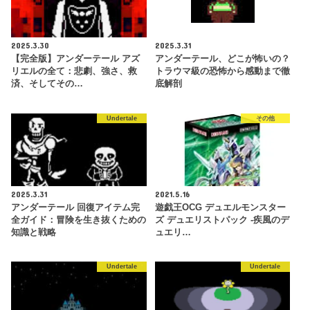
2025.3.30
2025.3.31
【完全版】アンダーテール アズ
アンダーテール、どこが怖いの？
リエルの全て：悲劇、強さ、救
トラウマ級の恐怖から感動まで徹
済、そしてその…
底解剖
Undertale
その他
2025.3.31
2021.5.16
アンダーテール 回復アイテム完
遊戯王OCG デュエルモンスター
全ガイド：冒険を生き抜くための
ズ デュエリストパック -疾風のデ
知識と戦略
ュエリ…
Undertale
Undertale