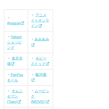
・
アニメ
・
イトオンラ
Amazon
イン
・
Yahoo!
・
あみあみ
ショッピ
ング
・
楽天市
・
ホビー
場
ストック
・
駿河屋
・
PayPay
モール
・
オムニ
・
ムービッ
セブン
ク
(7nex)
(MOVIC)