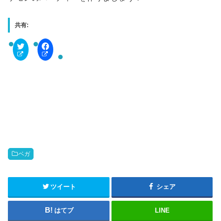
共有:
C
F
l
a
i
c
c
e
k
b
t
o
o
o
s
k
h
で
a
共
r
有
e
す
o
る
n
に
T
は
w
ク
i
リ
t
ッ
ベガ
t
ク
e
し
r
て
(
く
新
だ
ツイート
シェア
し
さ
い
い
ウ
(
はてブ
LINE
ィ
新
ン
し