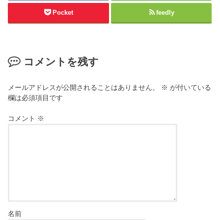
ド
い
ウ
ウ
Pocket
feedly
で
ィ
開
ン
き
ド
ま
ウ
す
で
)
開
き
コメントを残す
ま
す
)
メールアドレスが公開されることはありません。
※
が付いている
欄は必須項目です
コメント
※
名前